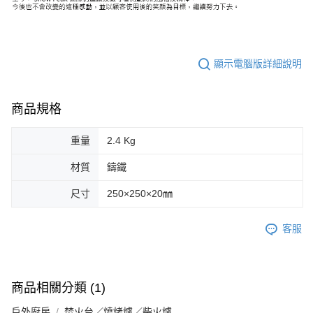
顯示電腦版詳細說明
商品規格
重量
2.4 Kg
材質
鑄鐵
尺寸
250×250×20㎜
客服
商品相關分類 (1)
戶外廚房
焚火台／燒烤爐／柴火爐