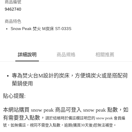
超商取貨付款
商品編號
華南商業銀行
彰化商業銀行
9462740
LINE Pay
上海商業儲蓄銀行
台北富邦商業銀行
國泰世華商業銀行
兆豐國際商業銀行
商品特色
Apple Pay
臺灣中小企業銀行
台中商業銀行
Snow Peak 焚火 M炭床 ST-033S
匯豐（台灣）商業銀行
華泰商業銀行
ATM付款
聯邦商業銀行
遠東國際商業銀行
元大商業銀行
永豐商業銀行
運送方式
玉山商業銀行
星展（台灣）商業銀行
詳細說明
商品規格
相關推薦
台新國際商業銀行
中國信託商業銀行
全家取貨付款
台灣樂天信用卡公司
每筆NT$60，滿NT$490(含以上)免運費
專為焚火台M設計的炭床，方便燒炭火或是搭配荷
付款後全家取貨
蘭鍋使用
每筆NT$60，滿NT$490(含以上)免運費
貼心提醒:
7-11取貨付款
每筆NT$60，滿NT$490(含以上)免運費
本網站購買 snow peak 商品可登入 snow peak 點數，如
付款後7-11取貨
有需要登入點數，
請於結帳時於備註欄註明您的 snow peak 會員編
每筆NT$60，滿NT$490(含以上)免運費
號，如無備註，
視同不需登入點數，逾期(購買30天後)恕無法補登。