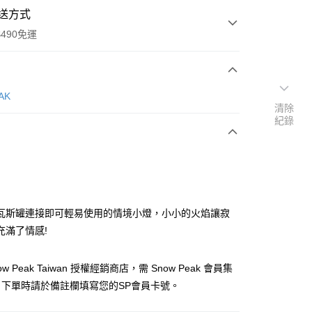
送方式
490免運
次付款
AK
清除
紀錄
期付款
0 利率 每期
NT$590
21家銀行
庫商業銀行
第一商業銀行
付款
業銀行
彰化商業銀行
業儲蓄銀行
台北富邦商業銀行
華商業銀行
兆豐國際商業銀行
瓦斯罐連接即可輕易使用的情境小燈，小小的火焰讓寂
小企業銀行
台中商業銀行
充滿了情感!
台灣）商業銀行
華泰商業銀行
業銀行
遠東國際商業銀行
w Peak Taiwan 授權經銷商店，需 Snow Peak 會員集
業銀行
永豐商業銀行
業銀行
星展（台灣）商業銀行
，下單時請於備註欄填寫您的SP會員卡號。
際商業銀行
中國信託商業銀行