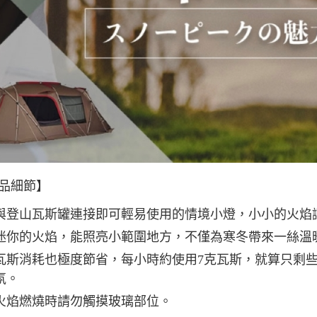
品細節】
與登山瓦斯罐連接即可輕易使用的情境小燈，小小的火焰
迷你的火焰，能照亮小範圍地方，不僅為寒冬帶來一絲溫
瓦斯消耗也極度節省，每小時約使用7克瓦斯，就算只剩
氛。
火焰燃燒時請勿觸摸玻璃部位。