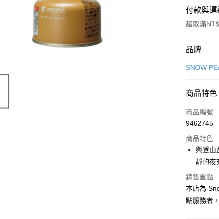
付款與運
超取滿NT$
付款方式
品牌
信用卡一
SNOW PE
信用卡分
商品特色
3 期 
商品編號
合作金
超商取貨
9462745
華南商
LINE Pay
上海商
商品特色
國泰世
與登山
Apple Pay
臺灣中
靜的夜
匯豐（
ATM付款
銷售重點
聯邦商
本店為 Sno
元大商
玉山商
點服務者
運送方式
台新國