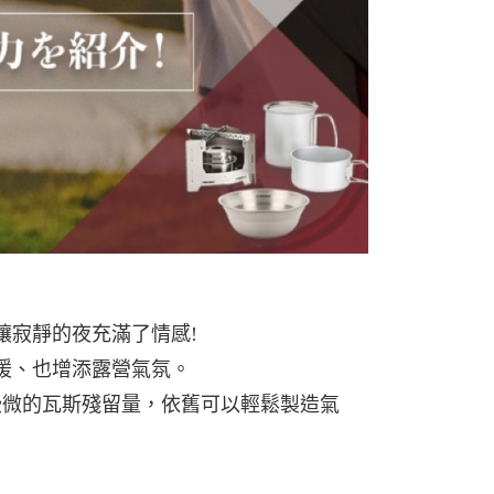
讓寂靜的夜充滿了情感!
暖、也增添露營氣氛。
些微的瓦斯殘留量，依舊可以輕鬆製造氣