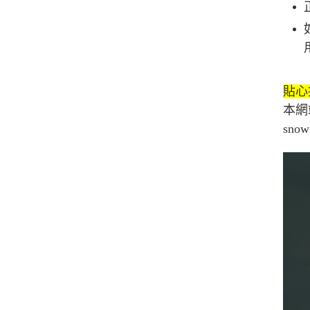
貼心
本網
sn