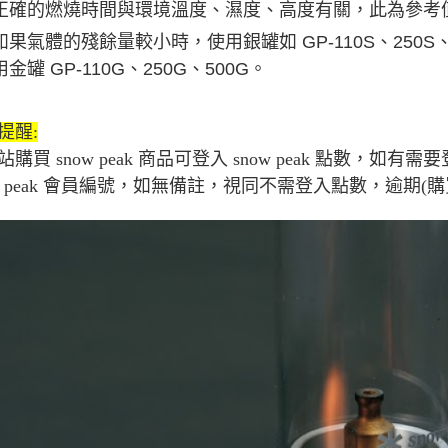
正確的燃燒時間與環境溫度、濕度、高度有關，此為參考
如果氣體的殘餘量較小時，使用銀罐如 GP-110S、250
用金罐 GP-110G、250G、500G。
提醒:
站購買 snow peak 商品可登入 snow peak 點數
ow peak 會員編號，如無備註，視同不需登入點數，逾期(