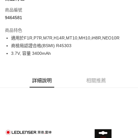
合作金庫商業銀行
第一商業銀行
超商取貨付款
商品編號
華南商業銀行
彰化商業銀行
9464581
LINE Pay
上海商業儲蓄銀行
台北富邦商業銀行
國泰世華商業銀行
兆豐國際商業銀行
商品特色
Apple Pay
臺灣中小企業銀行
台中商業銀行
適用於F1R,P7R,M7R,H14R,MT10,MH10,iH8R,NEO10R
匯豐（台灣）商業銀行
華泰商業銀行
ATM付款
商檢局認證合格(BSMI) R45303
聯邦商業銀行
遠東國際商業銀行
元大商業銀行
永豐商業銀行
3.7V, 容量 3400mAh
運送方式
玉山商業銀行
星展（台灣）商業銀行
台新國際商業銀行
中國信託商業銀行
全家取貨付款
台灣樂天信用卡公司
每筆NT$60，滿NT$490(含以上)免運費
詳細說明
相關推薦
付款後全家取貨
每筆NT$60，滿NT$490(含以上)免運費
7-11取貨付款
每筆NT$60，滿NT$490(含以上)免運費
付款後7-11取貨
每筆NT$60，滿NT$490(含以上)免運費