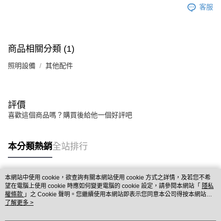
客服
商品相關分類 (1)
照明設備
其他配件
評價
喜歡這個商品嗎？購買後給他一個好評吧
本分類熱銷
全站排行
本網站中使用 cookie，欲查詢有關本網站使用 cookie 方式之詳情，及若您不希
熱門標籤
望在電腦上使用 cookie 時應如何變更電腦的 cookie 設定，請參閱本網站「
隱私
權條款
」之 Cookie 聲明。您繼續使用本網站即表示您同意本公司得按本網站使
用條款之 Cookie 聲明使用 cookie。
了解更多 >