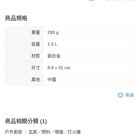
商品規格
重量
290 g
容量
1.5 L
材質
鋁合金
尺寸
8.8 x 31 cm
產地
中國
客服
商品相關分類 (1)
戶外廚房
瓦斯／燃料／噴槍／打火機