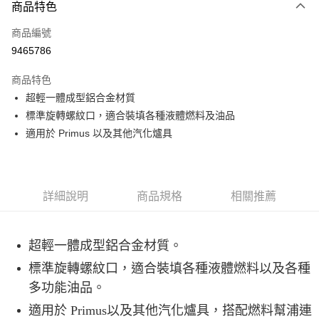
3 期 0 利率 每期
NT$330
21家銀行
商品特色
合作金庫商業銀行
第一商業銀行
超商取貨付款
商品編號
華南商業銀行
彰化商業銀行
9465786
LINE Pay
上海商業儲蓄銀行
台北富邦商業銀行
國泰世華商業銀行
兆豐國際商業銀行
商品特色
Apple Pay
臺灣中小企業銀行
台中商業銀行
超輕一體成型鋁合金材質
匯豐（台灣）商業銀行
華泰商業銀行
ATM付款
標準旋轉螺紋口，適合裝填各種液體燃料及油品
聯邦商業銀行
遠東國際商業銀行
元大商業銀行
永豐商業銀行
適用於 Primus 以及其他汽化爐具
運送方式
玉山商業銀行
星展（台灣）商業銀行
台新國際商業銀行
中國信託商業銀行
全家取貨付款
台灣樂天信用卡公司
每筆NT$60，滿NT$490(含以上)免運費
詳細說明
商品規格
相關推薦
付款後全家取貨
每筆NT$60，滿NT$490(含以上)免運費
超輕一體成型鋁合金材質。
7-11取貨付款
標準旋轉螺紋口，適合裝填各種液體燃料以及各種
每筆NT$60，滿NT$490(含以上)免運費
多功能油品。
付款後7-11取貨
適用於 Primus以及其他汽化爐具，搭配燃料幫浦連