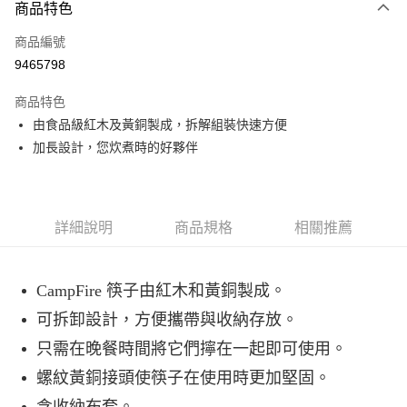
3 期 0 利率 每期
NT$255
21家銀行
商品特色
合作金庫商業銀行
第一商業銀行
超商取貨付款
商品編號
華南商業銀行
彰化商業銀行
9465798
LINE Pay
上海商業儲蓄銀行
台北富邦商業銀行
國泰世華商業銀行
兆豐國際商業銀行
商品特色
Apple Pay
臺灣中小企業銀行
台中商業銀行
由食品級紅木及黃銅製成，拆解組裝快速方便
匯豐（台灣）商業銀行
華泰商業銀行
ATM付款
加長設計，您炊煮時的好夥伴
聯邦商業銀行
遠東國際商業銀行
元大商業銀行
永豐商業銀行
運送方式
玉山商業銀行
星展（台灣）商業銀行
台新國際商業銀行
中國信託商業銀行
全家取貨付款
台灣樂天信用卡公司
詳細說明
商品規格
相關推薦
每筆NT$60，滿NT$490(含以上)免運費
付款後全家取貨
CampFire 筷子由紅木和黃銅製成。
每筆NT$60，滿NT$490(含以上)免運費
可拆卸設計，方便攜帶與收納存放。
7-11取貨付款
只需在晚餐時間將它們擰在一起即可使用。
每筆NT$60，滿NT$490(含以上)免運費
螺紋黃銅接頭使筷子在使用時更加堅固。
付款後7-11取貨