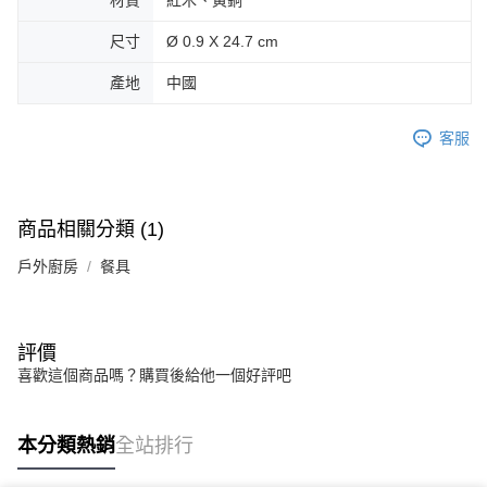
材質
紅木、黃銅
尺寸
Ø 0.9 X 24.7 cm
產地
中國
客服
商品相關分類 (1)
戶外廚房
餐具
評價
喜歡這個商品嗎？購買後給他一個好評吧
本分類熱銷
全站排行