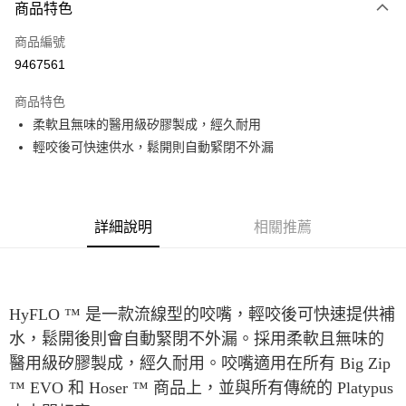
3 期 0 利率 每期
NT$90
21家銀行
商品特色
合作金庫商業銀行
第一商業銀行
超商取貨付款
商品編號
華南商業銀行
彰化商業銀行
9467561
LINE Pay
上海商業儲蓄銀行
台北富邦商業銀行
國泰世華商業銀行
兆豐國際商業銀行
商品特色
Apple Pay
臺灣中小企業銀行
台中商業銀行
柔軟且無味的醫用級矽膠製成，經久耐用
匯豐（台灣）商業銀行
華泰商業銀行
ATM付款
輕咬後可快速供水，鬆開則自動緊閉不外漏
聯邦商業銀行
遠東國際商業銀行
元大商業銀行
永豐商業銀行
運送方式
玉山商業銀行
星展（台灣）商業銀行
台新國際商業銀行
中國信託商業銀行
全家取貨付款
台灣樂天信用卡公司
詳細說明
相關推薦
每筆NT$60，滿NT$490(含以上)免運費
付款後全家取貨
每筆NT$60，滿NT$490(含以上)免運費
HyFLO ™ 是一款流線型的咬嘴，輕咬後可快速提供補
7-11取貨付款
水，鬆開後則會自動緊閉不外漏。採用柔軟且無味的
每筆NT$60，滿NT$490(含以上)免運費
醫用級矽膠製成，經久耐用。咬嘴適用在所有 Big Zip
™ EVO 和 Hoser ™ 商品上，並與所有傳統的 Platypus
付款後7-11取貨