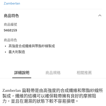
Zamberlan
信用卡分期付款
3 期 0 利率 每期
NT$60
21家銀行
商品特色
合作金庫商業銀行
第一商業銀行
超商取貨付款
商品編號
華南商業銀行
彰化商業銀行
9468159
LINE Pay
上海商業儲蓄銀行
台北富邦商業銀行
國泰世華商業銀行
兆豐國際商業銀行
商品特色
Apple Pay
臺灣中小企業銀行
台中商業銀行
高強度合成纖維與聚酯紗線製成
匯豐（台灣）商業銀行
華泰商業銀行
ATM付款
義大利製造
聯邦商業銀行
遠東國際商業銀行
元大商業銀行
永豐商業銀行
運送方式
玉山商業銀行
星展（台灣）商業銀行
台新國際商業銀行
中國信託商業銀行
全家取貨付款
台灣樂天信用卡公司
詳細說明
商品規格
相關推薦
每筆NT$60，滿NT$490(含以上)免運費
付款後全家取貨
Zamberlan
扁鞋帶是由高強度的合成纖維和聚酯紗線所
每筆NT$60，滿NT$490(含以上)免運費
製成，
纖維的結構可以確保鞋帶擁有良好的摩擦阻
7-11取貨付款
力，並且在潮濕的狀態下較不容易損壞。