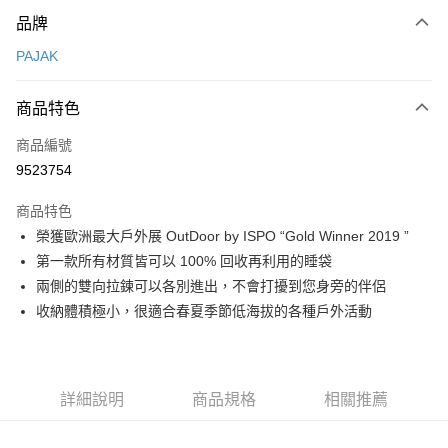
付款方式
品牌
信用卡一次付款
PAJAK
信用卡分期付款
3 期 0 利率 每期
NT$4,600
21家銀行
商品特色
合作金庫商業銀行
第一商業銀行
超商取貨付款
商品編號
華南商業銀行
彰化商業銀行
9523754
LINE Pay
上海商業儲蓄銀行
台北富邦商業銀行
國泰世華商業銀行
兆豐國際商業銀行
商品特色
Apple Pay
臺灣中小企業銀行
台中商業銀行
榮獲歐洲最大戶外展 OutDoor by ISPO “Gold Winner 2019 ”
匯豐（台灣）商業銀行
華泰商業銀行
ATM付款
第一款所有材質皆可以 100% 回收再利用的睡袋
聯邦商業銀行
遠東國際商業銀行
元大商業銀行
永豐商業銀行
兩側的雙向拉鍊可以各別進出，不會打擾到您身旁的伴侶
運送方式
玉山商業銀行
星展（台灣）商業銀行
收納體積極小，很適合春夏季節低海拔的各種戶外活動
台新國際商業銀行
中國信託商業銀行
全家取貨付款
台灣樂天信用卡公司
每筆NT$60，滿NT$490(含以上)免運費
付款後全家取貨
詳細說明
商品規格
相關推薦
每筆NT$60，滿NT$490(含以上)免運費