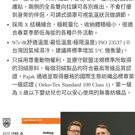
護貼，兩側的全長雙向拉鍊可各別進出，不會打擾
到身旁的伴侶，可調式頭罩可視氣溫狀況做調節。
採用 X 結構縫合，極輕量化、收納體積極小，很適
合春夏季節低海拔的各種戶外活動。
9/5/-8(舒適溫度/最低溫度/極限溫度) ISO 23537 (※
台灣因氣候濕冷，建議將標準增加 5°C 做衡量)。
只採用尊重動物權利，並遵守歐盟法規標準所取得
的羽絨原料，每個羽絨製品均符合最高等級品質認
證，Pajak 通過並取得嚴格的國際生態紡織品標章第
一級認證 ( Oeko-Tex Standard 100 Class 1)，第一級
為 3 歲以下嬰幼兒也可以安心使用的無毒紡織品。