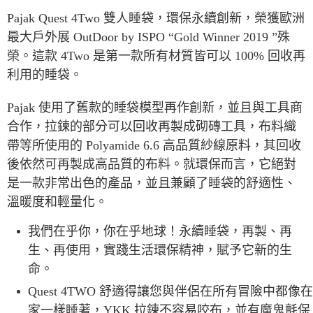
7-11取貨付款
Pajak Quest 4Two 雙人睡袋，環保永續創新，榮獲歐洲
每筆NT$60，滿NT$490(含以上)免運費
最大戶外展 OutDoor by ISPO “Gold Winner 2019 ”殊
榮。這款 4Two 是第一款所有材質皆可以 100% 回收再
付款後7-11取貨
利用的睡袋。
每筆NT$60，滿NT$490(含以上)免運費
宅配
Pajak 使用了舊款的睡袋模型再作創新，並且與工具商
每筆NT$80，滿NT$490(含以上)免運費
合作，拉鍊的部分可以回收再製成砌磚工具，布料織
帶等所使用的 Polyamide 6.6 高品質紗線原料，其回收
離島宅配
後依然可再製成高品質的布料。就環保而言，它絕對
每筆NT$80，滿NT$490(含以上)免運費
是一款非常出色的產品，並且兼顧了睡袋的舒適性、
付款後門市自取
溫暖度和輕量化。
免運費
我們在乎你，你在乎地球！永續睡袋，再製、再
生、再使用，實踐生活環保精神，賦予它新的生
命。
Quest 4TWO 舒適得讓您與伴侶在所有冒險中都像在
家一樣睡著，YKK 拉鍊不容易咬布，並有魔鬼氈保