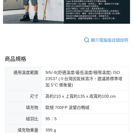
顯示電腦版詳細說明
商品規格
適用溫度範圍
9/5/-8(舒適溫度/最低溫度/極限溫度) ISO
23537 (※台灣因氣候濕冷，建議將標準增
加 5°C 做衡量)
尺寸
高約210 x 上寬約135 x 底寬約100 cm
填充物
歐規 700FP 波蘭白鴨絨
絨羽比
95：5
填充物重量
399 g