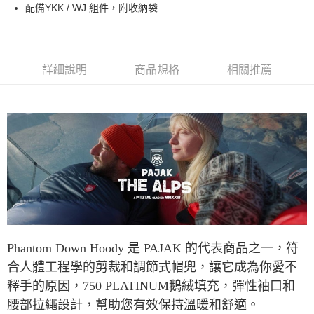
運送方式
玉山商業銀行
星展（台灣）商業銀行
配備YKK / WJ 組件，附收納袋
台新國際商業銀行
中國信託商業銀行
全家取貨付款
台灣樂天信用卡公司
每筆NT$60，滿NT$490(含以上)免運費
付款後全家取貨
詳細說明
商品規格
相關推薦
每筆NT$60，滿NT$490(含以上)免運費
7-11取貨付款
每筆NT$60，滿NT$490(含以上)免運費
付款後7-11取貨
每筆NT$60，滿NT$490(含以上)免運費
宅配
每筆NT$80，滿NT$490(含以上)免運費
Phantom Down Hoody 是 PAJAK 的代表商品之一，符
離島宅配
合人體工程學的剪裁和調節式帽兜，讓它成為你愛不
每筆NT$80，滿NT$490(含以上)免運費
釋手的原因，750 PLATINUM鵝絨填充，彈性袖口和
付款後門市自取
腰部拉繩設計，幫助您有效保持溫暖和舒適。
免運費