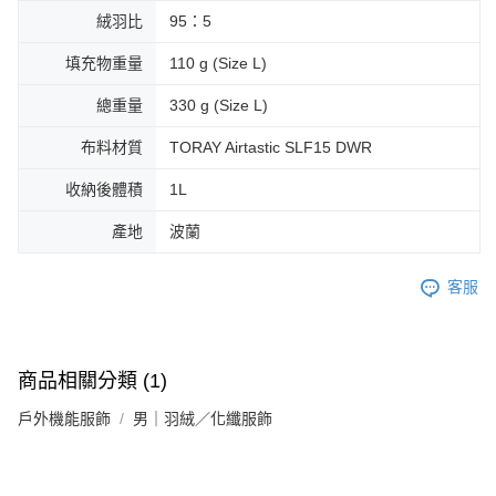
絨羽比
95：5
填充物重量
110 g (Size L)
總重量
330 g (Size L)
布料材質
TORAY Airtastic SLF15 DWR
收納後體積
1L
產地
波蘭
客服
商品相關分類 (1)
戶外機能服飾
男｜羽絨／化纖服飾