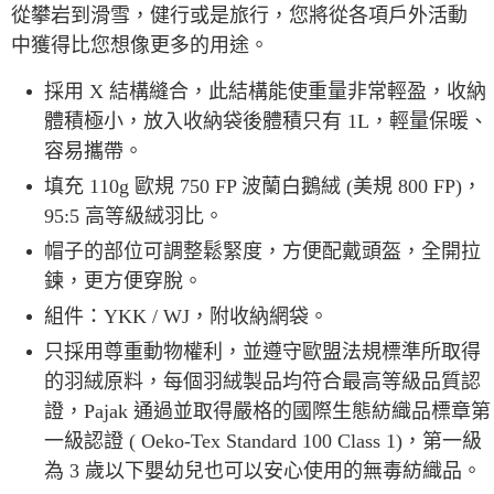
從攀岩到滑雪，健行或是旅行，您將從各項戶外活動
中獲得比您想像更多的用途。
採用 X 結構縫合，此結構能使重量非常輕盈，收納
體積極小，放入收納袋後體積只有 1L，輕量保暖、
容易攜帶。
填充 110g 歐規 750 FP 波蘭白鵝絨 (美規 800 FP)，
95:5 高等級絨羽比。
帽子的部位可調整鬆緊度，方便配戴頭盔，全開拉
鍊，更方便穿脫。
組件：YKK / WJ，附收納網袋。
只採用尊重動物權利，並遵守歐盟法規標準所取得
的羽絨原料，每個羽絨製品均符合最高等級品質認
證，Pajak 通過並取得嚴格的國際生態紡織品標章第
一級認證 ( Oeko-Tex Standard 100 Class 1)，第一級
為 3 歲以下嬰幼兒也可以安心使用的無毒紡織品。