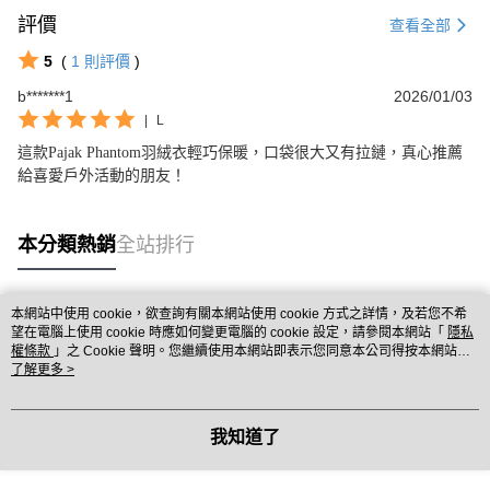
評價
查看全部
5
(
1
則評價
)
b*******1
2026/01/03
|
L
這款Pajak Phantom羽絨衣輕巧保暖，口袋很大又有拉鏈，真心推薦
給喜愛戶外活動的朋友！
本分類熱銷
全站排行
本網站中使用 cookie，欲查詢有關本網站使用 cookie 方式之詳情，及若您不希
熱門標籤
望在電腦上使用 cookie 時應如何變更電腦的 cookie 設定，請參閱本網站「
隱私
權條款
」之 Cookie 聲明。您繼續使用本網站即表示您同意本公司得按本網站使
用條款之 Cookie 聲明使用 cookie。
了解更多 >
我知道了