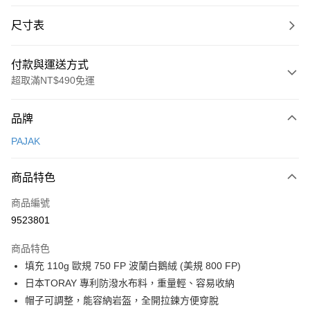
尺寸表
付款與運送方式
超取滿NT$490免運
付款方式
品牌
信用卡一次付款
PAJAK
信用卡分期付款
3 期 0 利率 每期
NT$2,966
21家銀行
商品特色
合作金庫商業銀行
第一商業銀行
超商取貨付款
商品編號
華南商業銀行
彰化商業銀行
9523801
LINE Pay
上海商業儲蓄銀行
台北富邦商業銀行
國泰世華商業銀行
兆豐國際商業銀行
商品特色
Apple Pay
臺灣中小企業銀行
台中商業銀行
填充 110g 歐規 750 FP 波蘭白鵝絨 (美規 800 FP)
匯豐（台灣）商業銀行
華泰商業銀行
ATM付款
日本TORAY 專利防潑水布料，重量輕、容易收納
聯邦商業銀行
遠東國際商業銀行
元大商業銀行
永豐商業銀行
帽子可調整，能容納岩盔，全開拉鍊方便穿脫