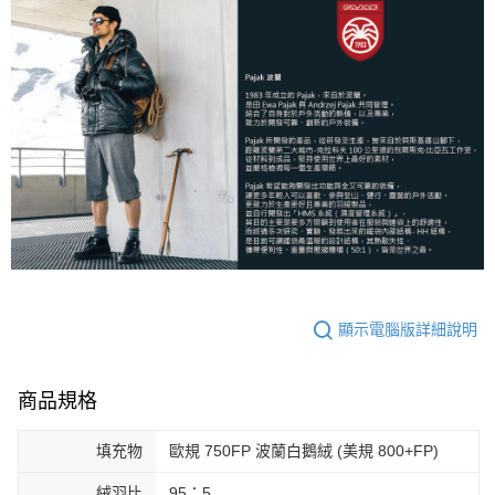
顯示電腦版詳細說明
商品規格
填充物
歐規 750FP 波蘭白鵝絨 (美規 800+FP)
絨羽比
95：5