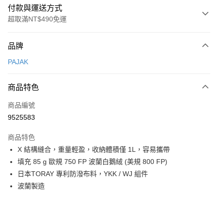
付款與運送方式
超取滿NT$490免運
付款方式
品牌
信用卡一次付款
PAJAK
信用卡分期付款
3 期 0 利率 每期
NT$2,566
21家銀行
商品特色
合作金庫商業銀行
第一商業銀行
超商取貨付款
商品編號
華南商業銀行
彰化商業銀行
9525583
LINE Pay
上海商業儲蓄銀行
台北富邦商業銀行
國泰世華商業銀行
兆豐國際商業銀行
商品特色
Apple Pay
臺灣中小企業銀行
台中商業銀行
X 結構縫合，重量輕盈，收納體積僅 1L，容易攜帶
匯豐（台灣）商業銀行
華泰商業銀行
ATM付款
填充 85 g 歐規 750 FP 波蘭白鵝絨 (美規 800 FP)
聯邦商業銀行
遠東國際商業銀行
元大商業銀行
永豐商業銀行
日本TORAY 專利防潑布料，YKK / WJ 組件
運送方式
玉山商業銀行
星展（台灣）商業銀行
波蘭製造
台新國際商業銀行
中國信託商業銀行
全家取貨付款
台灣樂天信用卡公司
每筆NT$60，滿NT$490(含以上)免運費