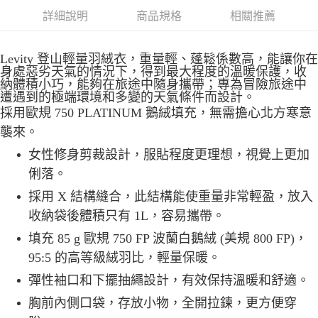
付款後全家取貨
詳細說明
商品規格
相關推薦
每筆NT$60，滿NT$490(含以上)免運費
Levity 登山輕量羽絨衣，重量輕、蓬鬆係數高，能讓你在
7-11取貨付款
身處惡劣天氣的情況下，得到最大程度的溫暖保護，收
每筆NT$60，滿NT$490(含以上)免運費
納體積小巧，能夠在旅途中隨身攜帶；專為冒險旅途中
遭遇到的極端環境和多變的天氣條件而設計。
付款後7-11取貨
採用歐規 750 PLATINUM 鵝絨填充，無需擔心北方寒意
每筆NT$60，滿NT$490(含以上)免運費
襲來。
宅配
女性修身剪裁設計，服貼程度更理想，視覺上更加
每筆NT$80，滿NT$490(含以上)免運費
俐落。
採用 X 結構縫合，此結構能使重量非常輕盈，放入
離島宅配
收納袋後體積只有 1L，容易攜帶。
每筆NT$80，滿NT$490(含以上)免運費
填充 85 g 歐規 750 FP 波蘭白鵝絨 (美規 800 FP)，
付款後門市自取
95:5 的高等級絨羽比，輕量保暖。
免運費
彈性袖口和下擺抽繩設計，有效保持溫暖和舒適。
胸前內側口袋，存放小物，全開拉鍊，更方便穿