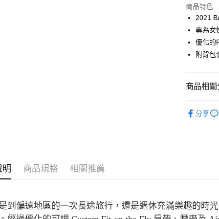
LINE Pay
上海商
商品特色
國泰世
2021 
Apple Pay
臺灣中
專為女
匯豐（
ATM付款
優化的F
聯邦商
附背包套(
元大商
玉山商
運送方式
台新國
商品相關分
台灣樂
全家取貨
每筆NT$6
戶外背包
分享
付款後全
每筆NT$6
7-11取貨
每筆NT$6
說明
商品規格
相關推薦
付款後7-1
每筆NT$6
是到偏遠地區的一次長途旅行，還是週休充滿樂趣的時光，女性
宅配