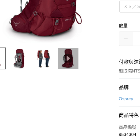
ＸＳ／
數量
付款與運
超取滿NT$
付款方式
品牌
信用卡一
Osprey
信用卡分
商品特色
3 期 
商品編號
合作金
超商取貨
9534304
華南商