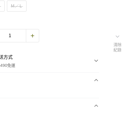
Ｓ
Ｍ／Ｌ
清除
紀錄
送方式
490免運
次付款
期付款
0 利率 每期
NT$3,750
21家銀行
庫商業銀行
第一商業銀行
付款
業銀行
彰化商業銀行