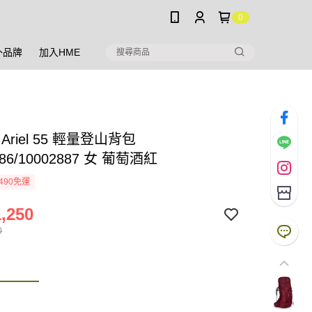
0
外品牌
加入HME
y Ariel 55 輕量登山背包
886/10002887 女 葡萄酒紅
490免運
,250
0