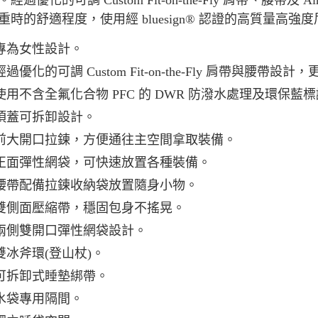
經過優化的可調 Custom Fit-on-the-Fly 肩帶、腰帶
每筆NT$8
重時的舒適程度，使用經 bluesign® 認證的高質量高強度尼
離島宅配
專為女性設計。
每筆NT$8
經過優化的可調 Custom Fit-on-the-Fly 肩帶與
付款後門
使用不含全氟化合物 PFC 的 DWR 防潑水處理及環保藍
免運費
頂蓋可拆卸設計。
前大開口拉鍊，方便通往主空間拿取裝備。
正面彈性網袋，可快速放置各種裝備。
腰帶配備拉鍊收納袋放置隨身小物。
雙側面壓縮帶，穩固包身不搖晃。
兩側雙開口彈性網袋設計。
雙冰斧環(登山杖)。
可拆卸式睡墊綁帶。
水袋專用隔間。