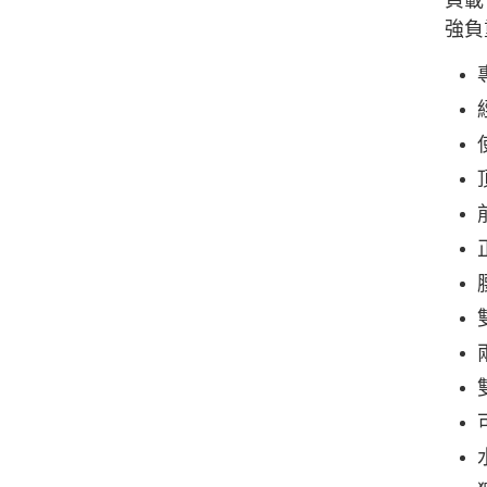
負載。
強負