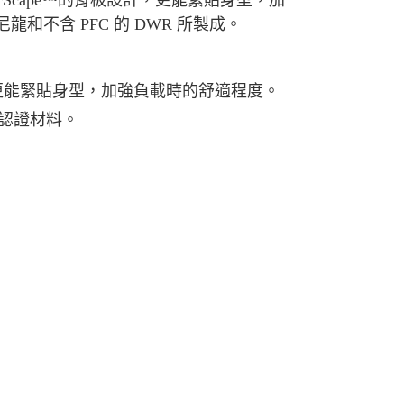
及 AirScape™的背板設計，更能緊貼身型，加
0，滿NT$490(含以上)免運費
龍和不含 PFC 的 DWR 所製成。
0，滿NT$490(含以上)免運費
腰帶設計，更能緊貼身型，加強負載時的舒適程度。
市自取
標認證材料。