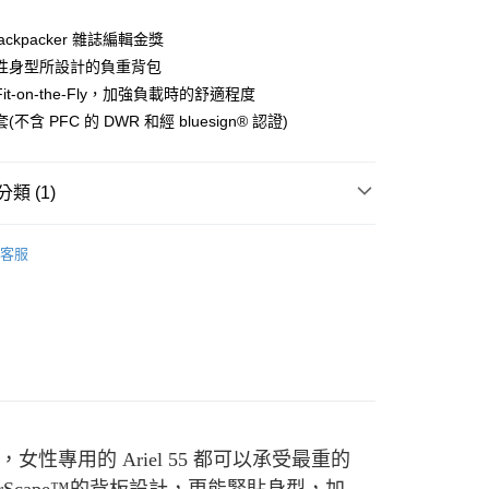
業儲蓄銀行
台北富邦商業銀行
華商業銀行
兆豐國際商業銀行
Backpacker 雜誌編輯金獎
小企業銀行
台中商業銀行
性身型所設計的負重背包
台灣）商業銀行
華泰商業銀行
it-on-the-Fly，加強負載時的舒適程度
業銀行
遠東國際商業銀行
不含 PFC 的 DWR 和經 bluesign® 認證)
業銀行
永豐商業銀行
業銀行
星展（台灣）商業銀行
際商業銀行
中國信託商業銀行
類 (1)
天信用卡公司
付款
0，滿NT$490(含以上)免運費
背包 | 30L-60L
客服
家取貨
0，滿NT$490(含以上)免運費
付款
0，滿NT$490(含以上)免運費
1取貨
0，滿NT$490(含以上)免運費
專用的 Ariel 55 都可以承受最重的