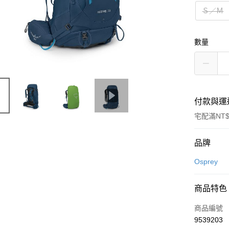
Ｓ／Ｍ
數量
付款與運
宅配滿NT$
付款方式
品牌
信用卡一
Osprey
信用卡分
商品特色
3 期 
商品編號
合作金
LINE Pay
9539203
華南商