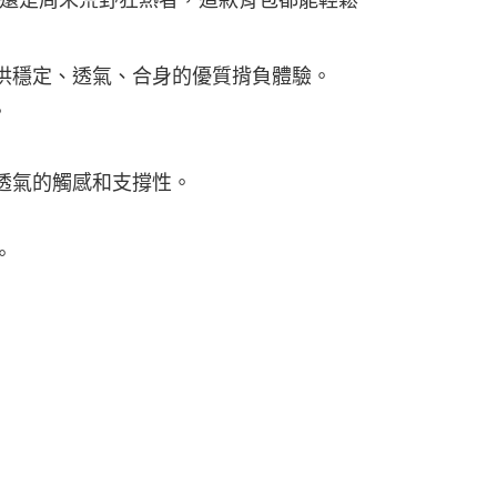
還是周末荒野狂熱者，這款背包都能輕鬆
，提供穩定、透氣、合身的優質揹負體驗。
。
軟透氣的觸感和支撐性。
。