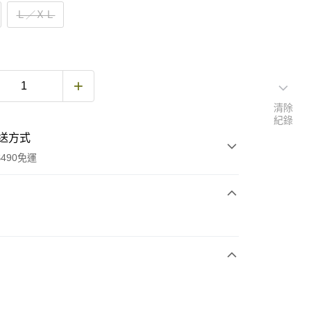
Ｌ／ＸＬ
清除
紀錄
送方式
490免運
次付款
期付款
0 利率 每期
NT$2,520
21家銀行
庫商業銀行
第一商業銀行
業銀行
彰化商業銀行