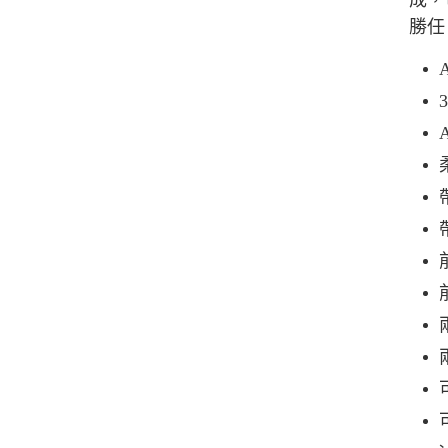
成，
勝任