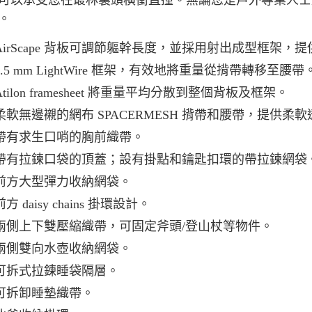
可以承受您在叢林裏頭橫衝直撞。無論您是戶外專業人士
。
AirScape 背板可調節軀幹長度，並採用射出成型框架
3.5 mm LightWire 框架，有效地將重量從揹帶轉移至腰帶
Atilon framesheet 將重量平均分散到整個背板及框架。
柔軟無邊襯的網布 SPACERMESH 揹帶和腰帶，提供柔
帶有求生口哨的胸前織帶。
帶有拉鍊口袋的頂蓋；設有掛點和鑰匙扣環的帶拉鍊網袋
前方大型彈力收納網袋。
前方 daisy chains 掛環設計。
兩側上下雙壓縮織帶，可固定斧頭/登山杖等物件。
兩側雙向水壺收納網袋。
可拆式拉鍊睡袋隔層。
可拆卸睡墊織帶。