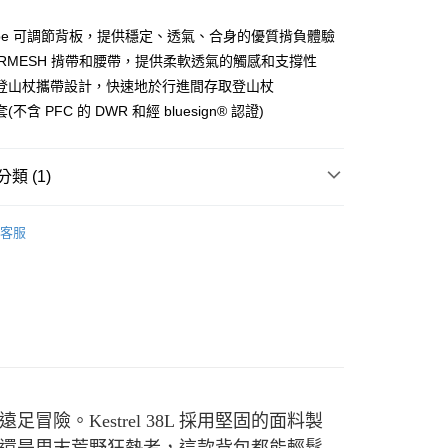
業儲蓄銀行
台北富邦商業銀行
華商業銀行
兆豐國際商業銀行
Scape 可調節背板，提供穩定、透氣、合身的優質揹負體驗
小企業銀行
台中商業銀行
CERMESH 揹帶和腰帶，提供柔軟透氣的觸感和支撐性
台灣）商業銀行
華泰商業銀行
登山杖攜帶設計，快速地於行進間存取登山杖
業銀行
遠東國際商業銀行
不含 PFC 的 DWR 和經 bluesign® 認證)
業銀行
永豐商業銀行
業銀行
星展（台灣）商業銀行
際商業銀行
中國信託商業銀行
類 (1)
0，滿NT$490(含以上)免運費
天信用卡公司
背包 | 30L-60L
客服
0，滿NT$490(含以上)免運費
市自取
外配送(運費買家自付，順豐交貨並收取運費)
查看運費
足冒險。Kestrel 38L 採用堅固的面料製