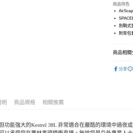
Apple Pay
上海商
商品特色
國泰世
Air
ATM付款
臺灣中
SPA
匯豐（
劍鞘式
聯邦商
附背包套(
運送方式
元大商
玉山商
宅配
台新國
商品相關分
每筆NT$8
台灣樂
離島宅配
戶外背包
分享
每筆NT$8
付款後門
免運費
順豐貨運海
說明
商品規格
相關推薦
但功能強大的Kestrel 38L 非常適合在嚴酷的環境中過夜或遠