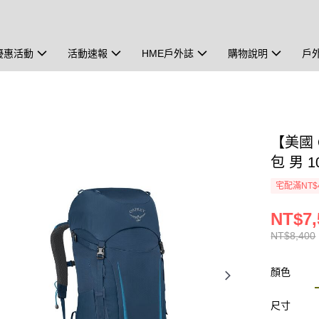
優惠活動
活動速報
HME戶外誌
購物說明
戶
【美國 O
包 男 1
宅配滿NT$
NT$7,
NT$8,400
顏色
尺寸