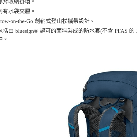
冰斧收納掛環。
內有水袋夾層。
Stow-on-the-Go 劍鞘式登山杖攜帶設計。
包括由 bluesign® 認可的面料製成的防水套(不含 PFA
中。