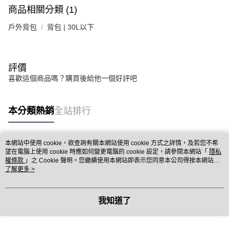
商品相關分類 (1)
戶外背包
背包 | 30L以下
評價
喜歡這個商品嗎？購買後給他一個好評吧
本分類熱銷
全站排行
本網站中使用 cookie，欲查詢有關本網站使用 cookie 方式之詳情，及若您不希
熱門標籤
望在電腦上使用 cookie 時應如何變更電腦的 cookie 設定，請參閱本網站「
隱私
權條款
」之 Cookie 聲明。您繼續使用本網站即表示您同意本公司得按本網站使
用條款之 Cookie 聲明使用 cookie。
了解更多 >
我知道了