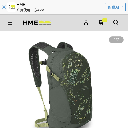
HME
開啟APP
立刻使用官方APP
0
1
/
2