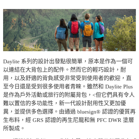
7-11取貨付款
每筆NT$60，滿NT$490(含以上)免運費
付款後7-11取貨
每筆NT$60，滿NT$490(含以上)免運費
宅配
每筆NT$80，滿NT$490(含以上)免運費
Daylite 系列的設計出發點很簡單，原本是作為一個可
離島宅配
以連結在大背包上的配件。然而它的輕巧設計，耐
每筆NT$80，滿NT$490(含以上)免運費
用，以及舒適的背負感受非常受到使用者的歡迎，直
至今日還是受到很多使用者青睞。雖然和 Daylite Plus
付款後門市自取
是作為戶外活動或旅行的附屬背包，<但它們具有令人
免運費
難以置信的多功能性，新一代設計耐用性又更加優
異，並提供多色選擇。由通過 bluesign® 認證的優質再
生布料，經 GRS 認證的再生尼龍和無 PFC DWR 塗層
所製成。