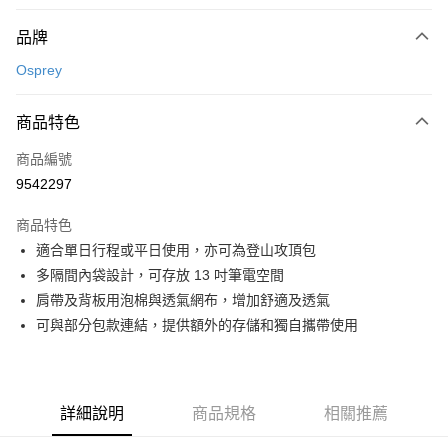
付款方式
品牌
信用卡一次付款
Osprey
信用卡分期付款
3 期 0 利率 每期
NT$840
21家銀行
商品特色
合作金庫商業銀行
第一商業銀行
超商取貨付款
商品編號
華南商業銀行
彰化商業銀行
9542297
LINE Pay
上海商業儲蓄銀行
台北富邦商業銀行
國泰世華商業銀行
兆豐國際商業銀行
商品特色
Apple Pay
臺灣中小企業銀行
台中商業銀行
適合單日行程或平日使用，亦可為登山攻頂包
匯豐（台灣）商業銀行
華泰商業銀行
ATM付款
多隔間內袋設計，可存放 13 吋筆電空間
聯邦商業銀行
遠東國際商業銀行
元大商業銀行
永豐商業銀行
肩帶及背板用泡棉與透氣網布，增加舒適及透氣
運送方式
玉山商業銀行
星展（台灣）商業銀行
可與部分包款連結，提供額外的存儲和獨自攜帶使用
台新國際商業銀行
中國信託商業銀行
全家取貨付款
台灣樂天信用卡公司
每筆NT$60，滿NT$490(含以上)免運費
付款後全家取貨
詳細說明
商品規格
相關推薦
每筆NT$60，滿NT$490(含以上)免運費