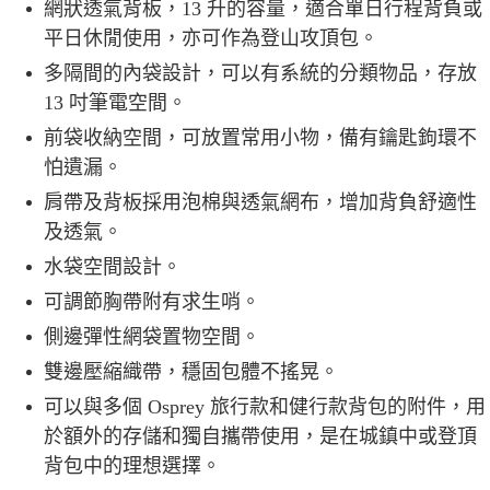
網狀透氣背板，13 升的容量，適合單日行程背負或
平日休閒使用，亦可作為登山攻頂包。
多隔間的內袋設計，可以有系統的分類物品，存放
13 吋筆電空間。
前袋收納空間，可放置常用小物，備有鑰匙鉤環不
怕遺漏。
肩帶及背板採用泡棉與透氣網布，增加背負舒適性
及透氣。
水袋空間設計。
可調節胸帶附有求生哨。
側邊彈性網袋置物空間。
雙邊壓縮織帶，穩固包體不搖晃。
可以與多個 Osprey 旅行款和健行款背包的附件，用
於額外的存儲和獨自攜帶使用，是在城鎮中或登頂
背包中的理想選擇。