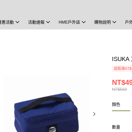
優惠活動
活動速報
HME戶外誌
購物說明
戶
ISUKA
超取滿NT$
NT$4
NT$550
顏色
數量