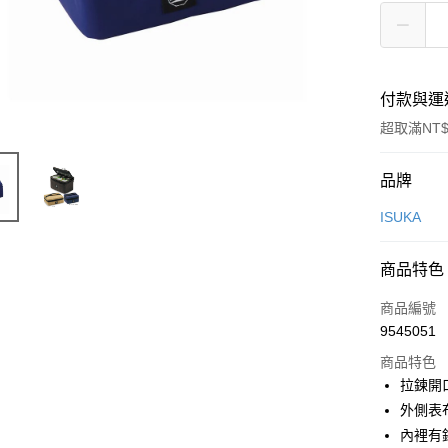
付款與運
超取滿NT$
付款方式
品牌
信用卡一
ISUKA
信用卡分
商品特色
3 期 
商品編號
合作金
超商取貨
9545051
華南商
LINE Pay
上海商
商品特色
國泰世
拉鍊開
Apple Pay
臺灣中
外側表
匯豐（
ATM付款
內裡有
聯邦商