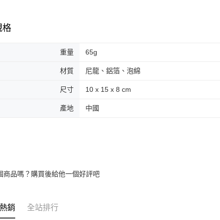
規格
重量
65g
材質
尼龍、鋁箔、泡綿
尺寸
10 x 15 x 8 cm
產地
中國
個商品嗎？購買後給他一個好評吧
熱銷
全站排行