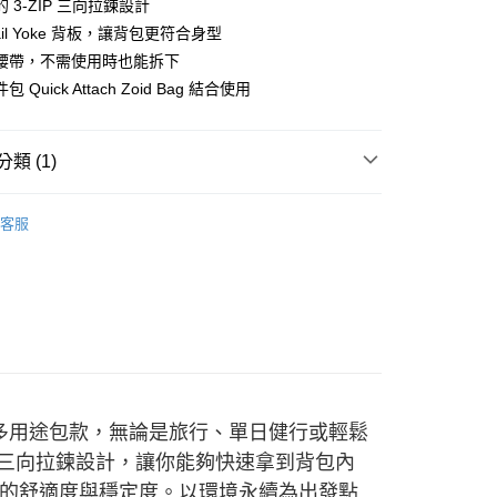
華商業銀行
兆豐國際商業銀行
 3-ZIP 三向拉鍊設計
小企業銀行
台中商業銀行
ail Yoke 背板，讓背包更符合身型
台灣）商業銀行
華泰商業銀行
腰帶，不需使用時也能拆下
業銀行
遠東國際商業銀行
 Quick Attach Zoid Bag 結合使用
業銀行
永豐商業銀行
業銀行
星展（台灣）商業銀行
際商業銀行
中國信託商業銀行
類 (1)
天信用卡公司
付款
0，滿NT$490(含以上)免運費
背包 | 30L-60L
客服
家取貨
0，滿NT$490(含以上)免運費
付款
0，滿NT$490(含以上)免運費
1取貨
0，滿NT$490(含以上)免運費
動的多用途包款，無論是旅行、單日健行或輕鬆
ZIP 三向拉鍊設計，讓你能夠快速拿到背包內
0，滿NT$490(含以上)免運費
的舒適度與穩定度。以環境永續為出發點