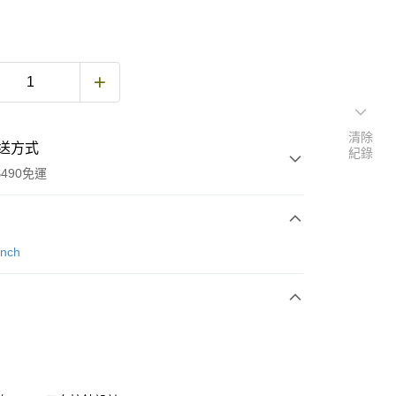
清除
送方式
紀錄
490免運
次付款
anch
期付款
0 利率 每期
NT$2,160
21家銀行
庫商業銀行
第一商業銀行
付款
業銀行
彰化商業銀行
業儲蓄銀行
台北富邦商業銀行