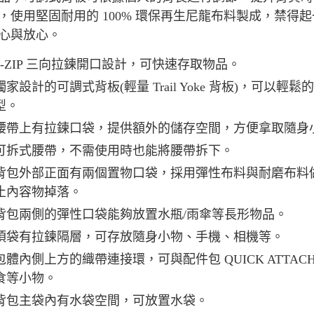
，使用堅固耐用的 100% 環保再生尼龍布料製成，禁
離島宅配
心與放心。
每筆NT$8
3-ZIP 三向拉鍊開口設計，可快速存取物品。
付款後門
免運費
獨家設計的可調式背板(輕量 Trail Yoke 背板)，可
型。
腰帶上有拉鍊口袋，提供額外的儲存空間，方便拿取隨身
可拆式腰帶，不需使用時也能將腰帶拆下。
背包外部正面有兩個置物口袋，採用彈性布料與耐磨布料
止內容物掉落。
背包兩側的彈性口袋能夠放置水瓶/雨傘等長形物品。
頂袋有拉鍊隔層，可存放隨身小物、手機、相機等。
包體內側上方的織帶連接環，可與配件包 QUICK ATTACH
食等小物。
背包主袋內有水袋空間，可放置水袋。