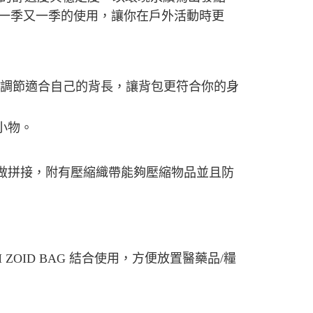
得起一季又一季的使用，讓你在戶外活動時更
0，滿NT$490(含以上)免運費
市自取
以輕鬆的調節適合自己的背長，讓背包更符合你的身
小物。
做拼接，附有壓縮織帶能夠壓縮物品並且防
 ZOID BAG 結合使用，方便放置醫藥品/糧