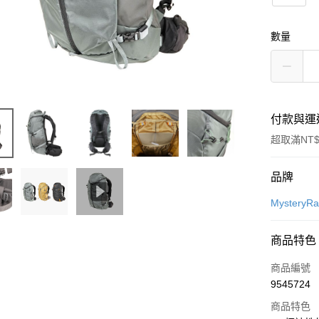
數量
付款與運
超取滿NT$
付款方式
品牌
信用卡一
MysteryR
信用卡分
商品特色
3 期 
商品編號
合作金
超商取貨
9545724
華南商
LINE Pay
上海商
商品特色