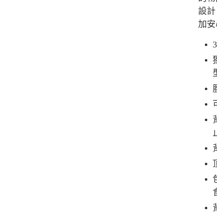
設計
加安