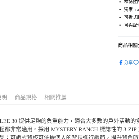
國泰世
標誌性的
Apple Pay
臺灣中
獨家Tr
匯豐（
ATM付款
可拆式
聯邦商
可與配件包
元大商
玉山商
運送方式
台新國
商品相關分
台灣樂
全家取貨
每筆NT$6
戶外背包
分享
付款後全
每筆NT$6
7-11取貨
每筆NT$6
說明
商品規格
相關推薦
付款後7-1
每筆NT$6
ULEE 30 提供足夠的負重能力，適合大多數的戶外活
宅配
程都非常適用。採用 MYSTERY RANCH 標誌性的 3-
每筆NT$8
品；可調式背板可依據個人的背長進行調節，提升背負時