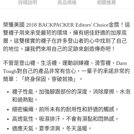
付款後全家取貨
詳細說明
商品規格
相關推薦
每筆NT$60，滿NT$490(含以上)免運費
7-11取貨付款
榮獲美國 2018 BACKPACKER Editors' Choice金獎！這
每筆NT$60，滿NT$490(含以上)免運費
雙襪子用來承受嚴苛的環境，擁有絕佳舒適的加厚底
層。這雙樸實的襪子在許多登山者的心中找到了自己
付款後7-11取貨
的地位。讓我們來用自己的足跡來創造傳奇吧！
每筆NT$60，滿NT$490(含以上)免運費
宅配
不管是登山襪、生活襪、運動訓練襪、滑雪襪，Darn
每筆NT$80，滿NT$490(含以上)免運費
Tough對自己的產品非常有信心，一輩子的承諾非常的
簡單：「終身保固，穿破就換」。
離島宅配
每筆NT$80，滿NT$490(含以上)免運費
襪子性能，加強腳跟部份的深度，消除摩擦、水泡
付款後門市自取
和過熱點。
免運費
細密編織，前所未有的耐用性和舒適的觸感。
高透氣性，吸濕排汗，不會有濕黏和悶熱感。
適應天氣，夏季涼爽，冬天溫暖。