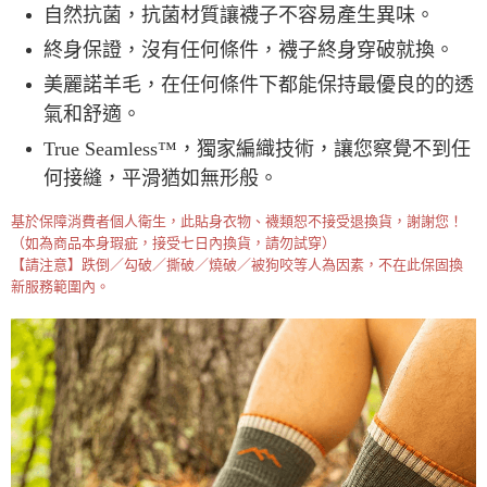
自然抗菌，抗菌材質讓襪子不容易產生異味。
終身保證，沒有任何條件，襪子終身穿破就換。
美麗諾羊毛，在任何條件下都能保持最優良的的透
氣和舒適。
True Seamless™，獨家編織技術，讓您察覺不到任
何接縫，平滑猶如無形般。
基於保障消費者個人衛生，此貼身衣物、襪類恕不接受退換貨，謝謝您！
（如為商品本身瑕疵，接受七日內換貨，請勿試穿）
【請注意】跌倒／勾破／撕破／燒破／被狗咬等人為因素，不在此保固換
新服務範圍內。