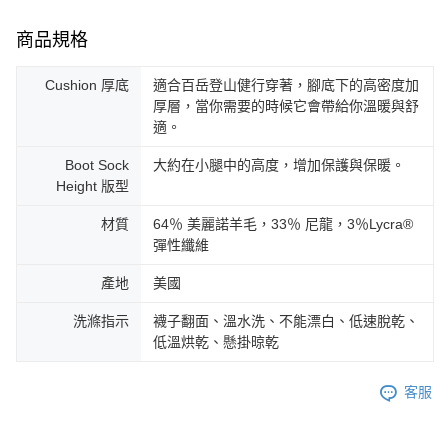
商品規格
Cushion 厚底
適合百岳登山健行穿著，腳底下的高密度加
厚層，當你需要的時候它會帶給你溫暖與舒
適。
Boot Sock
大約在小腿中的高度，增加保護與保暖。
Height 版型
材質
64％ 美麗諾羊毛，33％ 尼龍，3％Lycra®
彈性纖維
產地
美國
洗滌指示
襪子翻面、溫水洗、不能漂白、低速脫乾、
低溫烘乾、懸掛晾乾
客服