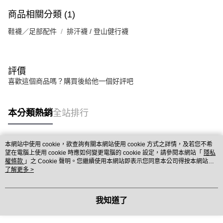
商品相關分類 (1)
鞋襪／足部配件
排汗襪 / 登山健行襪
評價
喜歡這個商品嗎？購買後給他一個好評吧
本分類熱銷
全站排行
本網站中使用 cookie，欲查詢有關本網站使用 cookie 方式之詳情，及若您不希
熱門標籤
望在電腦上使用 cookie 時應如何變更電腦的 cookie 設定，請參閱本網站「
隱私
權條款
」之 Cookie 聲明。您繼續使用本網站即表示您同意本公司得按本網站使
用條款之 Cookie 聲明使用 cookie。
了解更多 >
我知道了