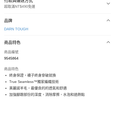
付款與運送方式
超取滿NT$490免運
付款方式
品牌
信用卡一次付款
DARN TOUGH
信用卡分期付款
3 期 0 利率 每期
NT$386
21家銀行
商品特色
合作金庫商業銀行
第一商業銀行
超商取貨付款
商品編號
華南商業銀行
彰化商業銀行
9545864
LINE Pay
上海商業儲蓄銀行
台北富邦商業銀行
國泰世華商業銀行
兆豐國際商業銀行
商品特色
Apple Pay
臺灣中小企業銀行
台中商業銀行
終身保證，襪子終身穿破就換
匯豐（台灣）商業銀行
華泰商業銀行
ATM付款
True Seamless™獨家編織技術
聯邦商業銀行
遠東國際商業銀行
元大商業銀行
永豐商業銀行
美麗諾羊毛，最優良的的透氣和舒適
運送方式
玉山商業銀行
星展（台灣）商業銀行
加強腳跟部份的深度，消除摩擦、水泡和過熱點
台新國際商業銀行
中國信託商業銀行
全家取貨付款
台灣樂天信用卡公司
每筆NT$60，滿NT$490(含以上)免運費