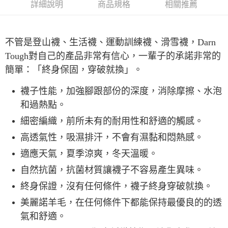
付款後全家取貨
詳細說明
商品規格
相關推薦
每筆NT$60，滿NT$490(含以上)免運費
7-11取貨付款
不管是登山襪、生活襪、運動訓練襪、滑雪襪，Darn
每筆NT$60，滿NT$490(含以上)免運費
Tough對自己的產品非常有信心，一輩子的承諾非常的
簡單：「終身保固，穿破就換」。
付款後7-11取貨
每筆NT$60，滿NT$490(含以上)免運費
襪子性能，加強腳跟部份的深度，消除摩擦、水泡
宅配
和過熱點。
每筆NT$80，滿NT$490(含以上)免運費
細密編織，前所未有的耐用性和舒適的觸感。
離島宅配
高透氣性，吸濕排汗，不會有濕黏和悶熱感。
每筆NT$80，滿NT$490(含以上)免運費
適應天氣，夏季涼爽，冬天溫暖。
付款後門市自取
自然抗菌，抗菌材質讓襪子不容易產生異味。
免運費
終身保證，沒有任何條件，襪子終身穿破就換。
美麗諾羊毛，在任何條件下都能保持最優良的的透
氣和舒適。