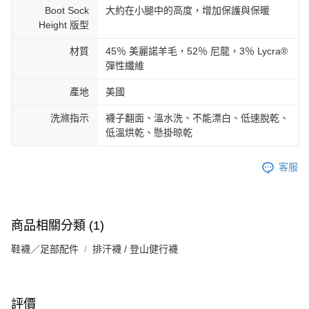
Boot Sock
大約在小腿中的高度，增加保護與保暖
Height 版型
材質
45％ 美麗諾羊毛，52％ 尼龍，3％ Lycra®
彈性纖維
產地
美國
洗滌指示
襪子翻面、溫水洗、不能漂白、低速脫乾、
低溫烘乾、懸掛晾乾
客服
商品相關分類 (1)
鞋襪／足部配件
排汗襪 / 登山健行襪
評價