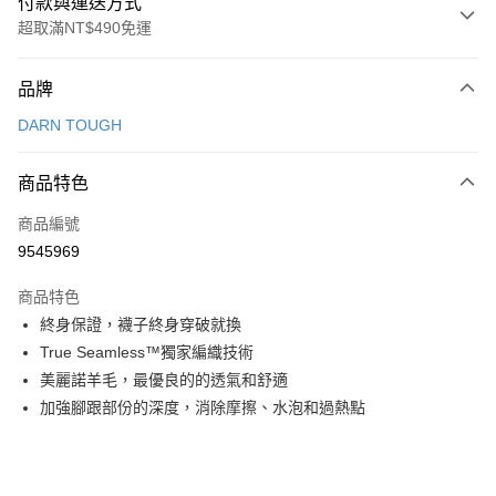
付款與運送方式
超取滿NT$490免運
付款方式
品牌
信用卡一次付款
DARN TOUGH
信用卡分期付款
3 期 0 利率 每期
NT$373
21家銀行
商品特色
合作金庫商業銀行
第一商業銀行
超商取貨付款
商品編號
華南商業銀行
彰化商業銀行
9545969
LINE Pay
上海商業儲蓄銀行
台北富邦商業銀行
國泰世華商業銀行
兆豐國際商業銀行
商品特色
Apple Pay
臺灣中小企業銀行
台中商業銀行
終身保證，襪子終身穿破就換
匯豐（台灣）商業銀行
華泰商業銀行
ATM付款
True Seamless™獨家編織技術
聯邦商業銀行
遠東國際商業銀行
元大商業銀行
永豐商業銀行
美麗諾羊毛，最優良的的透氣和舒適
運送方式
玉山商業銀行
星展（台灣）商業銀行
加強腳跟部份的深度，消除摩擦、水泡和過熱點
台新國際商業銀行
中國信託商業銀行
全家取貨付款
台灣樂天信用卡公司
每筆NT$60，滿NT$490(含以上)免運費