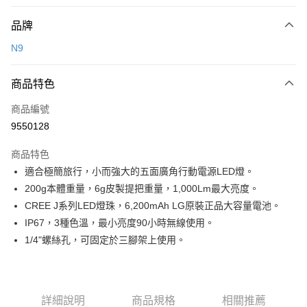
付款方式
品牌
信用卡一次付款
N9
信用卡分期付款
3 期 0 利率 每期
NT$793
21家銀行
商品特色
合作金庫商業銀行
第一商業銀行
超商取貨付款
商品編號
華南商業銀行
彰化商業銀行
9550128
LINE Pay
上海商業儲蓄銀行
台北富邦商業銀行
國泰世華商業銀行
兆豐國際商業銀行
商品特色
Apple Pay
臺灣中小企業銀行
台中商業銀行
適合極簡旅行，小而強大的五面廣角行動電源LED燈。
匯豐（台灣）商業銀行
華泰商業銀行
ATM付款
200g本體重量，6g皮製提把重量，1,000Lm最大亮度。
聯邦商業銀行
遠東國際商業銀行
元大商業銀行
永豐商業銀行
CREE J系列LED燈珠，6,200mAh LG原裝正品大容量電池。
運送方式
玉山商業銀行
星展（台灣）商業銀行
IP67，3種色溫，最小亮度90小時無線使用。
台新國際商業銀行
中國信託商業銀行
全家取貨付款
1/4"螺絲孔，可固定於三腳架上使用。
台灣樂天信用卡公司
每筆NT$60，滿NT$490(含以上)免運費
付款後全家取貨
詳細說明
商品規格
相關推薦
每筆NT$60，滿NT$490(含以上)免運費