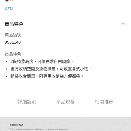
信用卡一次付款
KZM
信用卡分期付款
3 期 0 利率 每期
NT$793
21家銀行
商品特色
合作金庫商業銀行
第一商業銀行
LINE Pay
商品編號
華南商業銀行
彰化商業銀行
9551148
Apple Pay
上海商業儲蓄銀行
台北富邦商業銀行
國泰世華商業銀行
兆豐國際商業銀行
商品特色
ATM付款
臺灣中小企業銀行
台中商業銀行
2段椅背高度，可依需求自由調節。
匯豐（台灣）商業銀行
華泰商業銀行
後方收納空間及掛物織帶，可放置各式小物。
聯邦商業銀行
遠東國際商業銀行
運送方式
元大商業銀行
永豐商業銀行
組裝收合簡單，附專用收納袋方便攜帶。
宅配
玉山商業銀行
星展（台灣）商業銀行
每筆NT$80，滿NT$490(含以上)免運費
台新國際商業銀行
中國信託商業銀行
台灣樂天信用卡公司
離島宅配
詳細說明
商品規格
相關推薦
每筆NT$80，滿NT$490(含以上)免運費
付款後門市自取
免運費