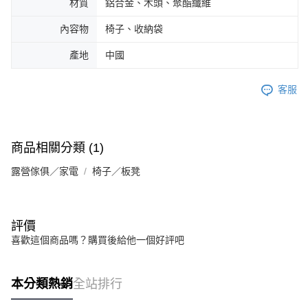
材質
鋁合金、木頭、聚酯纖維
內容物
椅子、收納袋
產地
中國
客服
商品相關分類 (1)
露營傢俱／家電
椅子／板凳
評價
喜歡這個商品嗎？購買後給他一個好評吧
本分類熱銷
全站排行