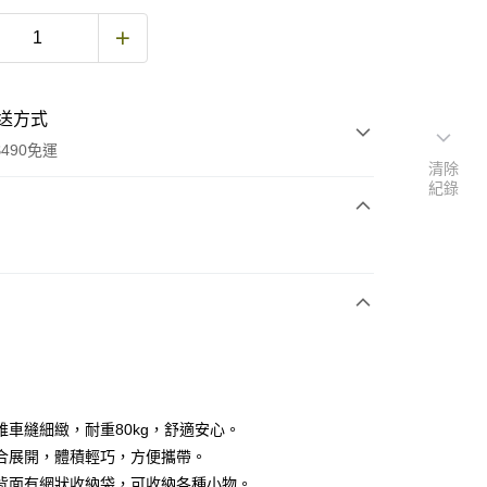
送方式
490免運
清除
紀錄
次付款
期付款
0 利率 每期
NT$183
21家銀行
庫商業銀行
第一商業銀行
付款
業銀行
彰化商業銀行
業儲蓄銀行
台北富邦商業銀行
華商業銀行
兆豐國際商業銀行
維車縫細緻，耐重80kg，舒適安心。
小企業銀行
台中商業銀行
合展開，體積輕巧，方便攜帶。
台灣）商業銀行
華泰商業銀行
背面有網狀收納袋，可收納各種小物。