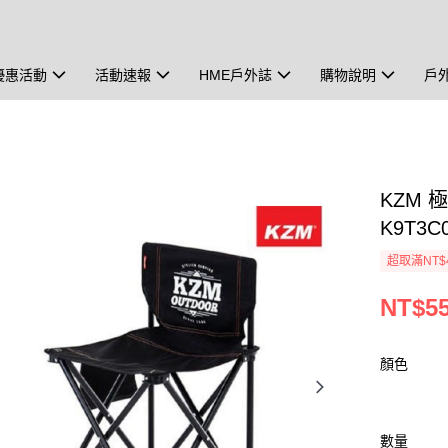
優惠活動
活動速報
HME戶外誌
購物說明
戶
KZM
K9T3C
超取滿NT$
NT$5
顏色
數量