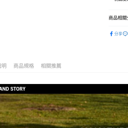
聯邦商
元大商
玉山商
運送方式
商品相關分
台新國
台灣樂
全家取貨
露營傢俱
分享
每筆NT$6
付款後全
每筆NT$6
7-11取貨
說明
商品規格
相關推薦
每筆NT$6
付款後7-1
每筆NT$6
宅配
每筆NT$8
離島宅配
每筆NT$8