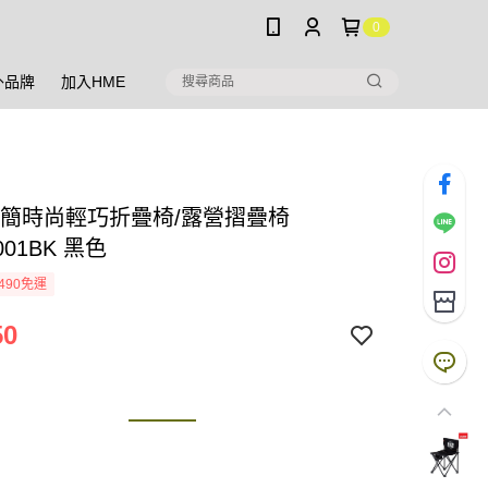
0
外品牌
加入HME
 極簡時尚輕巧折疊椅/露營摺疊椅
001BK 黑色
490免運
50