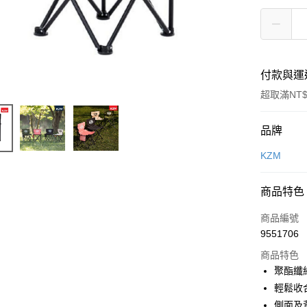
付款與運
超取滿NT$
付款方式
品牌
信用卡一
KZM
信用卡分
商品特色
3 期 
商品編號
合作金
超商取貨
9551706
華南商
LINE Pay
上海商
商品特色
國泰世
聚酯纖
Apple Pay
臺灣中
輕鬆收
匯豐（
ATM付款
側面及