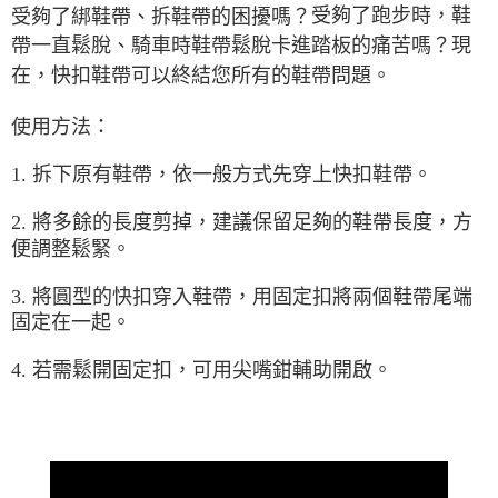
7-11取貨付款
受夠了跑步時，鞋
受夠了綁鞋帶、拆鞋帶的困擾嗎？
每筆NT$60，滿NT$490(含以上)免運費
帶一直鬆脫、騎車時鞋帶鬆脫卡進踏板的痛苦嗎？
現
在，快扣鞋帶可以終結您所有的鞋帶問題。
付款後7-11取貨
每筆NT$60，滿NT$490(含以上)免運費
使用方法：
宅配
1.
拆下原有鞋帶，依一般方式先穿上快扣鞋帶。
每筆NT$80，滿NT$490(含以上)免運費
離島宅配
2.
將多餘的長度剪掉，建議保留足夠的鞋帶長度，方
便調整鬆緊。
每筆NT$80，滿NT$490(含以上)免運費
付款後門市自取
3.
將圓型的快扣穿入鞋帶，用固定扣將兩個鞋帶尾端
免運費
固定在一起。
4.
若需鬆開固定扣，可用尖嘴鉗輔助開啟。