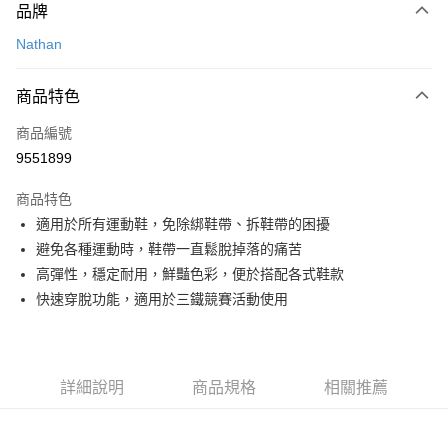
品牌
信用卡一次付款
Nathan
信用卡分期付款
3 期 0 利率 每期
NT$83
21家銀行
商品特色
合作金庫商業銀行
第一商業銀行
超商取貨付款
商品編號
華南商業銀行
彰化商業銀行
9551899
LINE Pay
上海商業儲蓄銀行
台北富邦商業銀行
國泰世華商業銀行
兆豐國際商業銀行
商品特色
Apple Pay
臺灣中小企業銀行
台中商業銀行
適用於所有運動鞋，免除綁鞋帶、拆鞋帶的困擾
匯豐（台灣）商業銀行
華泰商業銀行
ATM付款
避免各種運動時，鞋帶一直鬆脫掉落的痛苦
聯邦商業銀行
遠東國際商業銀行
元大商業銀行
永豐商業銀行
高彈性，穩定耐用，鮮豔色彩，便於搭配各式鞋款
運送方式
玉山商業銀行
星展（台灣）商業銀行
快速穿脫功能，適用於三鐵競賽活動使用
台新國際商業銀行
中國信託商業銀行
全家取貨付款
台灣樂天信用卡公司
每筆NT$60，滿NT$490(含以上)免運費
付款後全家取貨
詳細說明
商品規格
相關推薦
每筆NT$60，滿NT$490(含以上)免運費