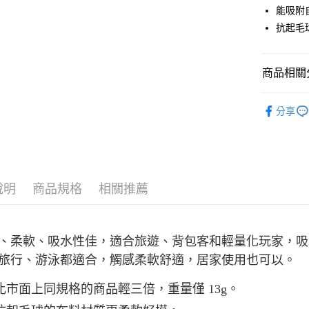
匯豐（
ATM付款
能吸附
聯邦商
抗起毛
元大商
玉山商
運送方式
台新國
商品相關分
台灣樂
全家取貨
每筆NT$6
實用工具
分享
付款後全
每筆NT$6
7-11取貨
每筆NT$6
說明
商品規格
相關推薦
付款後7-1
每筆NT$6
、柔軟、吸水性佳，適合旅遊、背包客和輕量化玩家，吸
宅配
旅行、游泳都適合，觸感柔軟舒適，居家使用也可以。
每筆NT$8
比市面上同規格的商品輕三倍，重量僅 13g。
離島宅配