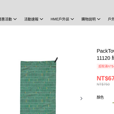
優惠活動
活動速報
HME戶外誌
購物說明
戶
PackT
11120
超取滿NT$
NT$6
NT$750
顏色