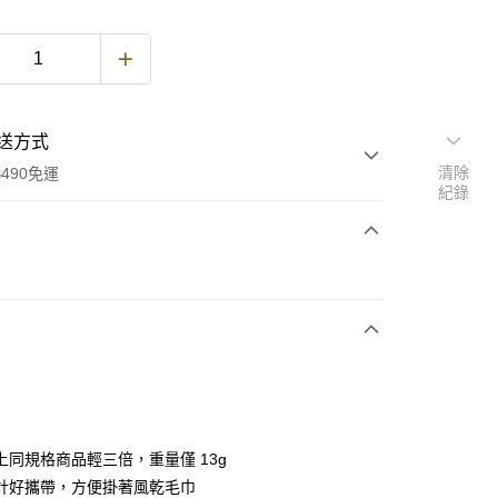
送方式
清除
490免運
紀錄
次付款
期付款
0 利率 每期
NT$223
21家銀行
庫商業銀行
第一商業銀行
付款
業銀行
彰化商業銀行
業儲蓄銀行
台北富邦商業銀行
華商業銀行
兆豐國際商業銀行
上同規格商品輕三倍，重量僅 13g
小企業銀行
台中商業銀行
計好攜帶，方便掛著風乾毛巾