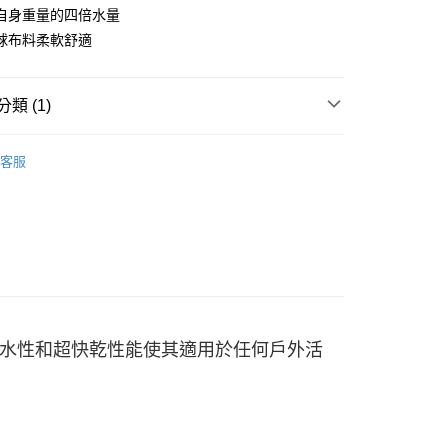
台灣）商業銀行
華泰商業銀行
自身重量的四倍水量
業銀行
遠東國際商業銀行
球布料柔軟舒適
業銀行
永豐商業銀行
業銀行
星展（台灣）商業銀行
際商業銀行
中國信託商業銀行
類 (1)
天信用卡公司
付款
0，滿NT$490(含以上)免運費
快乾毛巾
客服
家取貨
0，滿NT$490(含以上)免運費
付款
0，滿NT$490(含以上)免運費
1取貨
0，滿NT$490(含以上)免運費
水性和超快乾性能使其適用於任何戶外活
0，滿NT$490(含以上)免運費