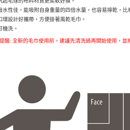
抗起毛球的布料材質更柔軟好摸。
每筆NT$8
吸水性佳，能吸附自身重量的四倍水量，也容易擰乾，比棉
付款後門
扣環設計好攜帶，方便掛著風乾毛巾。
免運費
可機洗。
提醒: 全新的毛巾使用前，建議先清洗過再開始使用，並