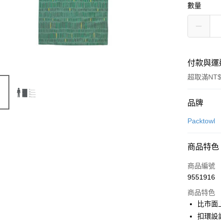
數量
付款與運
超取滿NT$
付款方式
品牌
信用卡一
Packtowl
信用卡分
商品特色
3 期 
商品編號
合作金
超商取貨
9551916
華南商
LINE Pay
上海商
商品特色
國泰世
比市面
Apple Pay
臺灣中
扣環設