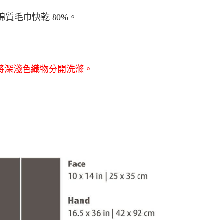
0，滿NT$490(含以上)免運費
質毛巾快乾 80%。
市自取
將深淺色織物分開洗滌。