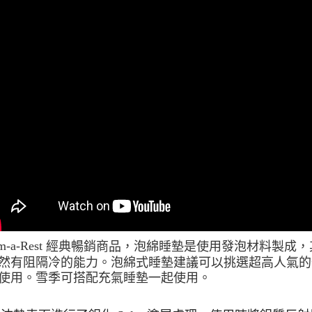
每筆NT$8
付款後門
免運費
m-a-Rest
經典暢銷商品，泡綿睡墊是使用發泡材料製成，
然有阻隔冷的能力。
泡綿式睡墊建議可以挑選超高人氣的
使用。雪季可搭配充氣睡墊一起使用。