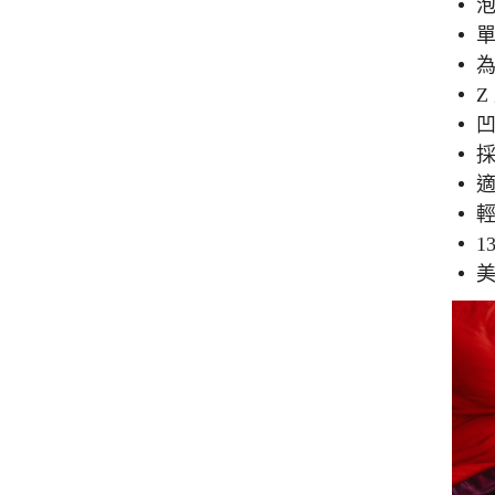
泡
單
採
輕
1