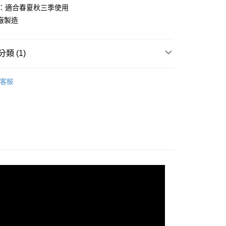
台灣）商業銀行
華泰商業銀行
.0：適合春夏秋三季使用
業銀行
遠東國際商業銀行
廠製造
業銀行
永豐商業銀行
業銀行
星展（台灣）商業銀行
際商業銀行
中國信託商業銀行
類 (1)
天信用卡公司
付款
0，滿NT$490(含以上)免運費
睡墊／枕頭
客服
家取貨
0，滿NT$490(含以上)免運費
付款
0，滿NT$490(含以上)免運費
1取貨
0，滿NT$490(含以上)免運費
0，滿NT$490(含以上)免運費