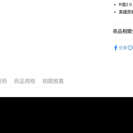
匯豐（
ATM付款
R值2
聯邦商
美國原
元大商
玉山商
運送方式
台新國
商品相關分
台灣樂
全家取貨
每筆NT$6
野外的家
分享
付款後全
每筆NT$6
7-11取貨
每筆NT$6
說明
商品規格
相關推薦
付款後7-1
每筆NT$6
宅配
每筆NT$8
離島宅配