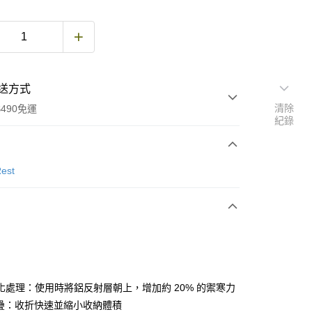
送方式
清除
490免運
紀錄
次付款
est
期付款
0 利率 每期
NT$563
21家銀行
庫商業銀行
第一商業銀行
付款
業銀行
彰化商業銀行
業儲蓄銀行
台北富邦商業銀行
華商業銀行
兆豐國際商業銀行
化處理：使用時將鋁反射層朝上，增加約 20% 的禦寒力
小企業銀行
台中商業銀行
摺疊：收折快速並縮小收納體積