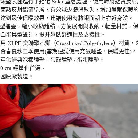
沫墊表面進行了鋁化 Solar 塗層處理，使用時將鋁質反
面熱反射鋁箔塗層，有效減少體溫散失，增加睡眠保暖約 
為達到最佳保暖效果，建議使用時將銀面朝上靠近身體。
Z 型摺疊，縮小收納體積，方便展開與收納，輕量材質，
凹凸蛋巢型設計，提升躺臥舒適性及支撐性。
用 XLPE 交聯聚乙烯（Crosslinked Polyethylen
適合春夏秋三季使用(雪期建議使用充氣睡墊，保暖更佳)。
量化經典泡棉睡墊。蛋殼睡墊 / 蛋蛋睡墊。
30 cm 輕量化首選。
美國原廠製造。