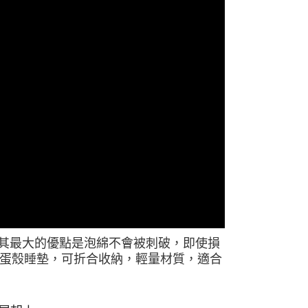
0，滿NT$490(含以上)免運費
市自取
其最大的優點是泡綿不會被刺破，即使損
蛋殼睡墊，
可折合收納，輕量材質，適合