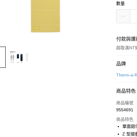
數量
付款與運
超取滿NT$
付款方式
品牌
信用卡一
Therm-a-R
信用卡分
商品特色
3 期 
商品編號
合作金
超商取貨
9554691
華南商
LINE Pay
上海商
商品特色
國泰世
單面鋁
Apple Pay
臺灣中
Z 型