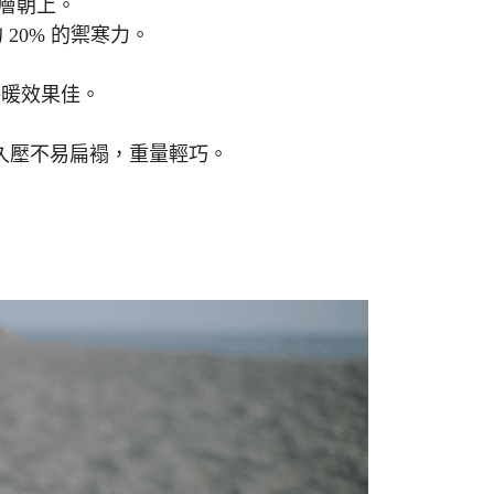
射層朝上。
20% 的禦寒力。
保暖效果佳。
e）材質，久壓不易扁褟，重量輕巧。