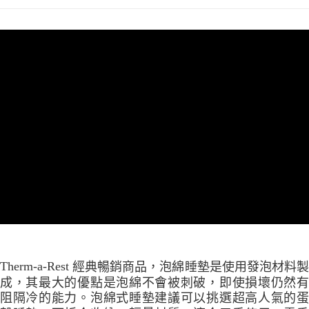
付款後門市自取
免運費
Therm-a-Rest
經典暢銷商品，泡綿睡墊是使用發泡材料
成，
其最大的優點是泡綿不會被刺破，即使損壞仍然
阻隔冷的能力。
泡綿式睡墊建議可以挑選超高人氣的