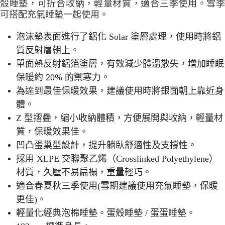
殼睡墊，
可折合收納，輕量材質，適合三季使用。雪
可搭配充氣睡墊一起使用。
泡沫墊表面進行了鋁化 Solar 塗層處理，使用時將鋁
質反射層朝上。
單面熱反射鋁箔塗層，有效減少體溫散失，增加睡眠
保暖約 20% 的禦寒力。
為達到最佳保暖效果，建議使用時將銀面朝上靠近身
體。
Z 型摺疊，縮小收納體積，方便展開與收納，輕量材
質，保暖效果佳。
凹凸蛋巢型設計，提升躺臥舒適性及支撐性。
採用 XLPE 交聯聚乙烯（Crosslinked Polyethylene）
材質，久壓不易扁褟，重量輕巧。
適合春夏秋三季使用(雪期建議使用充氣睡墊，保暖
更佳)。
輕量化經典泡棉睡墊。蛋殼睡墊 / 蛋蛋睡墊。