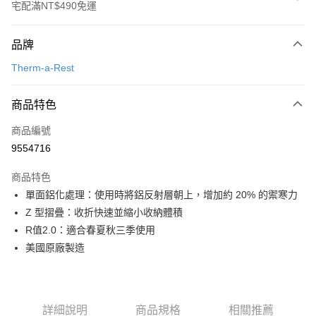
宅配滿NT$490免運
付款方式
品牌
信用卡一次付款
Therm-a-Rest
信用卡分期付款
3 期 0 利率 每期
NT$660
21家銀行
商品特色
合作金庫商業銀行
第一商業銀行
LINE Pay
商品編號
華南商業銀行
彰化商業銀行
9554716
Apple Pay
上海商業儲蓄銀行
台北富邦商業銀行
國泰世華商業銀行
兆豐國際商業銀行
商品特色
ATM付款
臺灣中小企業銀行
台中商業銀行
單面鋁化處理：使用時將鋁反射層朝上，增加約 20% 的禦寒力
匯豐（台灣）商業銀行
華泰商業銀行
Z 型摺疊：收折快速並縮小收納體積
聯邦商業銀行
遠東國際商業銀行
運送方式
元大商業銀行
永豐商業銀行
R值2.0：適合春夏秋三季使用
宅配
玉山商業銀行
星展（台灣）商業銀行
美國原廠製造
每筆NT$80，滿NT$490(含以上)免運費
台新國際商業銀行
中國信託商業銀行
台灣樂天信用卡公司
離島宅配
每筆NT$80，滿NT$490(含以上)免運費
詳細說明
商品規格
相關推薦