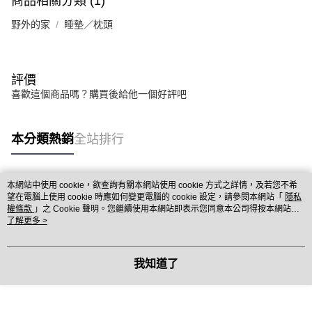
商品相關分類 (1)
野外的家
睡墊／枕頭
評價
喜歡這個商品嗎？購買後給他一個好評吧
本分類熱銷
全站排行
本網站中使用 cookie，欲查詢有關本網站使用 cookie 方式之詳情，及若您不希
熱門標籤
望在電腦上使用 cookie 時應如何變更電腦的 cookie 設定，請參閱本網站「
隱私
權條款
」之 Cookie 聲明。您繼續使用本網站即表示您同意本公司得按本網站使
用條款之 Cookie 聲明使用 cookie。
了解更多 >
我知道了