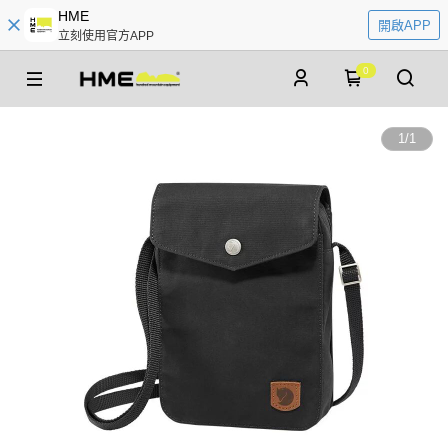
HME
開啟APP
立刻使用官方APP
0
1
/
1