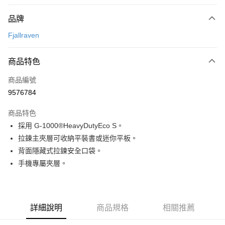
付款方式
品牌
信用卡一次付款
Fjallraven
信用卡分期付款
3 期 0 利率 每期
NT$660
21家銀行
商品特色
合作金庫商業銀行
第一商業銀行
超商取貨付款
商品編號
華南商業銀行
彰化商業銀行
9576784
LINE Pay
上海商業儲蓄銀行
台北富邦商業銀行
國泰世華商業銀行
兆豐國際商業銀行
商品特色
Apple Pay
臺灣中小企業銀行
台中商業銀行
採用 G-1000®HeavyDutyEco S。
匯豐（台灣）商業銀行
華泰商業銀行
ATM付款
拉鍊主夾層可收納平裝書或迷你平板。
聯邦商業銀行
遠東國際商業銀行
元大商業銀行
永豐商業銀行
背面隱藏式拉鍊安全口袋。
運送方式
玉山商業銀行
星展（台灣）商業銀行
手機專屬夾層。
台新國際商業銀行
中國信託商業銀行
全家取貨付款
台灣樂天信用卡公司
每筆NT$60，滿NT$490(含以上)免運費
付款後全家取貨
詳細說明
商品規格
相關推薦
每筆NT$60，滿NT$490(含以上)免運費