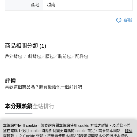
產地
越南
客服
商品相關分類 (1)
戶外背包
斜背包／腰包／胸前包／配件包
評價
喜歡這個商品嗎？購買後給他一個好評吧
本分類熱銷
全站排行
本網站中使用 cookie，欲查詢有關本網站使用 cookie 方式之詳情，及若您不希
熱門標籤
望在電腦上使用 cookie 時應如何變更電腦的 cookie 設定，請參閱本網站「
隱私
權條款
」之 Cookie 聲明。您繼續使用本網站即表示您同意本公司得按本網站使