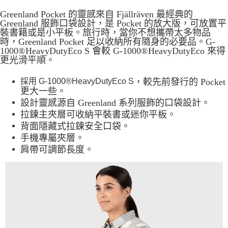
Greenland Pocket 的靈感來自 Fjällräven 最經典的
7-11取貨付款
Greenland 服飾口袋設計，是 Pocket 的放大版，可放置平
每筆NT$60，滿NT$490(含以上)免運費
裝書籍或是小平板。旅行時，當你不想攜帶太多物品
時，Greenland Pocket 足以收納所有隨身的必要品。G-
付款後7-11取貨
1000®HeavyDutyEco S 會較 G-1000®HeavyDutyEco 來得
更光滑平順。
每筆NT$60，滿NT$490(含以上)免運費
宅配
，較先前發行的 Pocket
採用 G-1000®HeavyDutyEco S
更大一些。
每筆NT$80，滿NT$490(含以上)免運費
設計靈感源自 Greenland 系列服飾的口袋設計。
離島宅配
拉鍊主夾層可收納平裝書或迷你平板。
背面隱藏式拉鍊安全口袋。
每筆NT$80，滿NT$490(含以上)免運費
手機專屬夾層。
付款後門市自取
肩帶可調節長度。
免運費