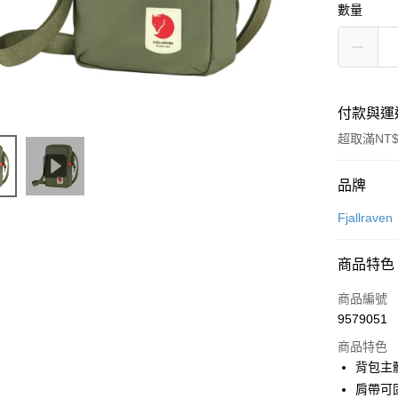
數量
付款與運
超取滿NT$
付款方式
品牌
信用卡一
Fjallraven
信用卡分
商品特色
3 期 
商品編號
合作金
超商取貨
9579051
華南商
LINE Pay
上海商
商品特色
國泰世
背包主
Apple Pay
臺灣中
肩帶可