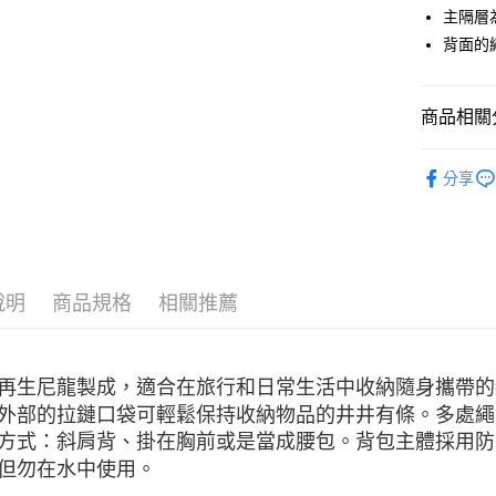
匯豐（
ATM付款
主隔層
聯邦商
背面的
元大商
玉山商
運送方式
台新國
商品相關分
台灣樂
全家取貨
每筆NT$6
戶外背包
分享
付款後全
每筆NT$6
7-11取貨
每筆NT$6
說明
商品規格
相關推薦
付款後7-1
每筆NT$6
再生尼龍製成，適合在旅行和日常生活中收納隨身攜帶的
宅配
外部的拉鏈口袋可輕鬆保持收納物品的井井有條。多處繩
方式：斜肩背、掛在胸前或是當成腰包。背包主體採用防
每筆NT$8
但勿在水中使用。
離島宅配