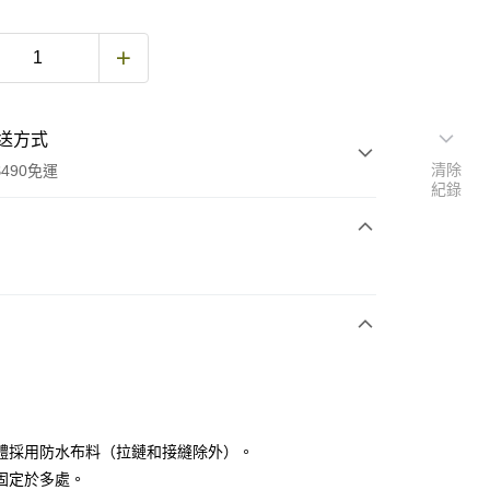
送方式
清除
490免運
紀錄
次付款
期付款
0 利率 每期
NT$420
21家銀行
庫商業銀行
第一商業銀行
付款
業銀行
彰化商業銀行
業儲蓄銀行
台北富邦商業銀行
華商業銀行
兆豐國際商業銀行
體採用防水布料（拉鏈和接縫除外）。
小企業銀行
台中商業銀行
固定於多處。