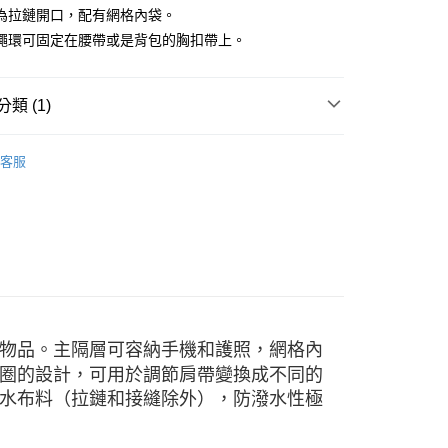
台灣）商業銀行
華泰商業銀行
為拉鏈開口，配有網格內袋。
業銀行
遠東國際商業銀行
繩環可固定在腰帶或是背包的胸扣帶上。
業銀行
永豐商業銀行
業銀行
星展（台灣）商業銀行
際商業銀行
中國信託商業銀行
類 (1)
天信用卡公司
付款
0，滿NT$490(含以上)免運費
斜背包／腰包／胸前包／配件包
客服
家取貨
0，滿NT$490(含以上)免運費
付款
0，滿NT$490(含以上)免運費
1取貨
0，滿NT$490(含以上)免運費
物品。主隔層可容納手機和護照，網格內
圈的設計，可用於調節肩帶變換成不同的
水布料（拉鏈和接縫除外），防潑水性極
0，滿NT$490(含以上)免運費