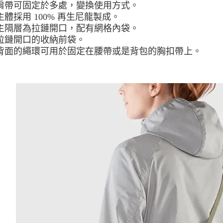
肩帶可固定於多處，變換使用方式。
每筆NT$8
主體採用 100% 再生尼龍製成。
付款後門
主隔層為拉鏈開口，配有網格內袋。
拉鏈開口的收納前袋。
免運費
背面的繩環可用於固定在腰帶或是背包的胸扣帶上。