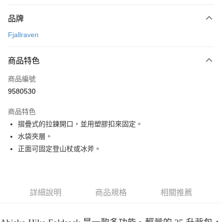
付款方式
品牌
信用卡一次付款
Fjallraven
信用卡分期付款
3 期 0 利率 每期
NT$1,560
21家銀行
商品特色
合作金庫商業銀行
第一商業銀行
超商取貨付款
商品編號
華南商業銀行
彰化商業銀行
9580530
LINE Pay
上海商業儲蓄銀行
台北富邦商業銀行
國泰世華商業銀行
兆豐國際商業銀行
商品特色
Apple Pay
臺灣中小企業銀行
台中商業銀行
摺疊式的拉鍊開口，並用塑膠扣來固定。
匯豐（台灣）商業銀行
華泰商業銀行
ATM付款
水袋夾層。
聯邦商業銀行
遠東國際商業銀行
元大商業銀行
永豐商業銀行
正面可固定登山杖或冰斧。
運送方式
玉山商業銀行
星展（台灣）商業銀行
台新國際商業銀行
中國信託商業銀行
全家取貨付款
台灣樂天信用卡公司
每筆NT$60，滿NT$490(含以上)免運費
詳細說明
商品規格
相關推薦
付款後全家取貨
每筆NT$60，滿NT$490(含以上)免運費