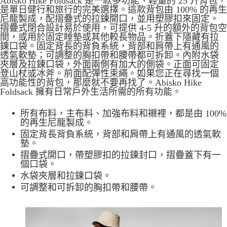
Abisko Hike Foldsack 是一款多功能、輕量的 25 升背包，
是單日健行和旅行的完美選擇。這款背包由 100% 的再生
7-11取貨付款
尼龍製成，配摺疊式的拉鍊開口，並用塑膠扣來固定。
摺疊式閉合設計易於使用，可提供 4-5 升的額外的背包空
每筆NT$60，滿NT$490(含以上)免運費
間，或用於固定睡墊或其他較長物品。折蓋下隱藏有拉
鍊口袋。固定背長的背負系統，背部和肩帶上有通風的
付款後7-11取貨
透氣軟墊；可調整的胸扣帶和腰帶都可拆卸。內附水袋
每筆NT$60，滿NT$490(含以上)免運費
夾層及拉鍊口袋，外面兩側有加大的側袋。正面可固定
登山杖或冰斧。前面配彈性束繩。如果您正在尋找一個
宅配
高功能性的背包，那麼就不要再找了。Abisko Hike
Foldsack 擁有日常戶外生活所需的所有功能。
每筆NT$80，滿NT$490(含以上)免運費
離島宅配
所有布料，主布料、加強布料和襯裡，都是由 100%
的再生尼龍製成。
每筆NT$80，滿NT$490(含以上)免運費
固定背長背負系統，背部和肩帶上有通風的透氣軟
墊。
付款後門市自取
摺疊式開口，帶塑膠扣的拉鍊封口，摺疊蓋下有一
免運費
個口袋。
水袋夾層和拉鍊口袋。
可調整和可拆卸的胸扣帶和腰帶。