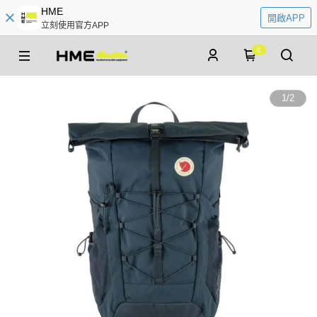
HME
開啟APP
立刻使用官方APP
0
1
/
2