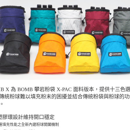
付款後門
免運費
MB X 為 BOMB 攀岩粉袋 X-PAC 面料版本，提供
傳統粉球難以填充粉末的困擾並結合傳統粉袋與粉球的功
。
雙塑膠環設計維持開口穩定
速填充性能之全新內建粉球開闔機制