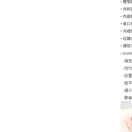
• 雙
• 內
• 內
• 束
• 內
• 拉
• 彈
• H
-填
-均
-位
-從
-減
-節