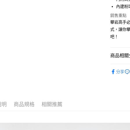
聯邦商
內建粉
元大商
玉山商
銷售重點
運送方式
台新國
攀岩高手必
台灣樂
全家取貨
式，讓你
每筆NT$6
吧！
付款後全
每筆NT$6
商品相關分
7-11取貨
技術器材
分享
每筆NT$6
付款後7-1
每筆NT$6
宅配
說明
商品規格
相關推薦
每筆NT$8
離島宅配
每筆NT$8