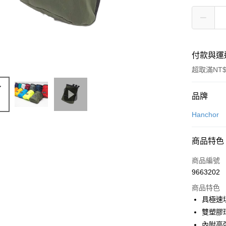
付款與運
超取滿NT$
付款方式
品牌
信用卡一
Hanchor
信用卡分
商品特色
3 期 
商品編號
合作金
超商取貨
9663202
華南商
LINE Pay
上海商
商品特色
國泰世
具極速
Apple Pay
臺灣中
雙塑膠
匯豐（
ATM付款
內附高