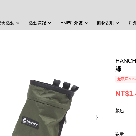
優惠活動
活動速報
HME戶外誌
購物說明
戶
HANC
綠
超取滿NT$
NT$1,
顏色
數量