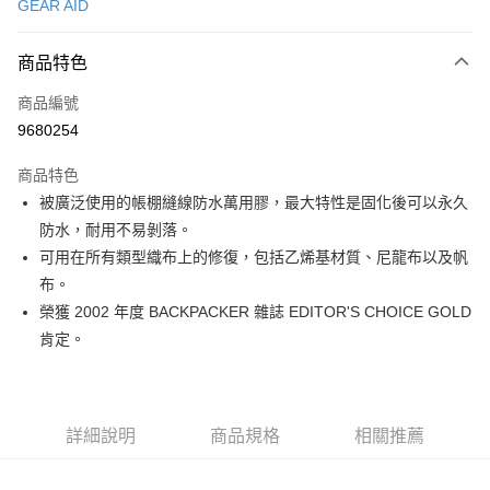
GEAR AID
信用卡分期付款
3 期 0 利率 每期
NT$126
21家銀行
商品特色
合作金庫商業銀行
第一商業銀行
超商取貨付款
商品編號
華南商業銀行
彰化商業銀行
9680254
LINE Pay
上海商業儲蓄銀行
台北富邦商業銀行
國泰世華商業銀行
兆豐國際商業銀行
商品特色
Apple Pay
臺灣中小企業銀行
台中商業銀行
被廣泛使用的帳棚縫線防水萬用膠，最大特性是固化後可以永久
匯豐（台灣）商業銀行
華泰商業銀行
ATM付款
防水，耐用不易剝落。
聯邦商業銀行
遠東國際商業銀行
元大商業銀行
永豐商業銀行
可用在所有類型織布上的修復，包括乙烯基材質、尼龍布以及帆
運送方式
玉山商業銀行
星展（台灣）商業銀行
布。
台新國際商業銀行
中國信託商業銀行
全家取貨付款
榮獲 2002 年度 BACKPACKER 雜誌 EDITOR'S CHOICE GOLD
台灣樂天信用卡公司
肯定。
每筆NT$60，滿NT$490(含以上)免運費
付款後全家取貨
每筆NT$60，滿NT$490(含以上)免運費
詳細說明
商品規格
相關推薦
7-11取貨付款
每筆NT$60，滿NT$490(含以上)免運費