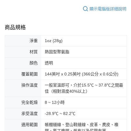
顯示電腦版詳細說明
商品規格
淨重
1oz (28g)
材質
熱固型聚氨脂
顏色
透明
覆蓋範圍
144英吋 x 0.25英吋 (366公分 x 0.6公分)
操作溫度
一般室溫即可，介於15.5℃ ~ 37.8℃之間最
佳（相對濕度40%以上）
完全乾燥
8 ~ 12小時
承受溫度
-28.9℃ ~ 82.2℃
適用範圍
帳棚縫線、登山鞋縫線、皮革、麂皮、橡
膠、氯丁橡膠、帆布以及尼龍布等