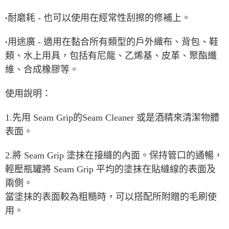
耐磨耗 - 也可以使用在經常性刮擦的修補上。
•
用途廣 - 適用在黏合所有類型的戶外織布、背包、鞋
•
類、水上用具，包括有尼龍、乙烯基、皮革、聚酯纖
維、合成橡膠等。
使用說明：
1.先用 Seam Grip的Seam Cleaner 或是酒精來清潔物體
表面。
2.將 Seam Grip 塗抹在接縫的內面。保持管口的通暢，
輕壓瓶罐將 Seam Grip 平均的塗抹在貼縫線的表面及
兩側。
當塗抹的表面較為粗糙時，可以搭配所附贈的毛刷使
用。