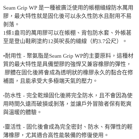
Seam Grip WP 是一種被廣泛使用的帳棚縫線防水萬用
付款後7-11取貨
膠，最大特性就是固化後可以永久性防水且耐用不易
每筆NT$60，滿NT$490(含以上)免運費
剝落。
宅配
1條1盎司的萬用膠可以在帳棚、背包防水套、外帳甚
每筆NT$80，滿NT$490(含以上)免運費
至是登山鞋刷塗約12英呎長的縫線（約3.7公尺）。
離島宅配
•耐用性 - 聚氨脂是Seam Grip WP的主要原料，這種材
每筆NT$80，滿NT$490(含以上)免運費
質的最大特性是具備塑膠的強悍又兼容橡膠的彈性，
付款後門市自取
膠體在固化後將會成為透明狀的橡膠永久的黏合在修
免運費
補面，且能承受大多極端天氣的壓力。
防水性 - 完全乾燥固化後將完全防水，且不會因為使
•
用時間久遠而破損或剝落，並讓戶外冒險者保有乾爽
與溫暖的體驗。
靈活性 - 固化後會成為完全密封、防水、有彈性的輕
•
薄橡膠，尤其適合高性能裝備的修復使用。