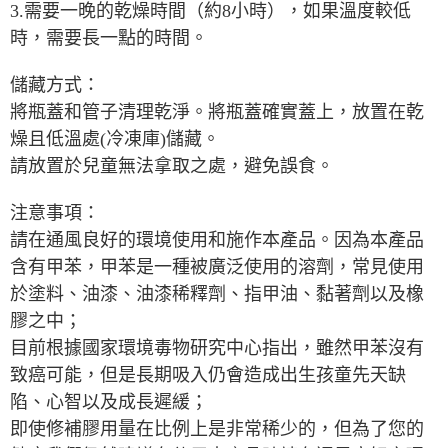
3.需要一晚的乾燥時間（約8小時），如果溫度較低
時，需要長一點的時間。
儲藏方式：
將瓶蓋和管子清理乾淨。將瓶蓋確實蓋上，放置在乾
燥且低溫處(冷凍庫)儲藏。
請放置於兒童無法拿取之處，避免誤食。
注意事項：
請在通風良好的環境使用和施作本產品。因為本產品
含有甲苯，甲苯是一種被廣泛使用的溶劑，常見使用
於塗料、油漆、油漆稀釋劑、指甲油、黏著劑以及橡
膠之中；
目前根據國家環境毒物研究中心指出，雖然甲苯沒有
致癌可能，但是長期吸入仍會造成出生孩童先天缺
陷、心智以及成長遲緩；
即使修補膠用量在比例上是非常稀少的，但為了您的