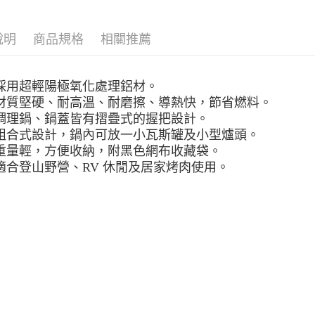
台灣樂
全家取貨
說明
商品規格
相關推薦
每筆NT$6
付款後全
每筆NT$6
採用超輕陽極氧化處理鋁材。
材質堅硬、耐高溫、耐磨擦、導熱快，節省燃料。
7-11取貨
調理鍋、鍋蓋皆有摺疊式的握把設計。
每筆NT$6
組合式設計，鍋內可放一小瓦斯罐及小型爐頭。
重量輕，方便收納，附黑色網布收藏袋。
付款後7-1
適合登山野營、RV 休閒及居家烤肉使用。
每筆NT$6
宅配
每筆NT$8
離島宅配
每筆NT$8
付款後門
免運費