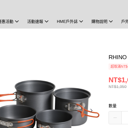
優惠活動
活動速報
HME戶外誌
購物說明
戶
RHIN
超取滿NT$
NT$1,
NT$1,350
數量