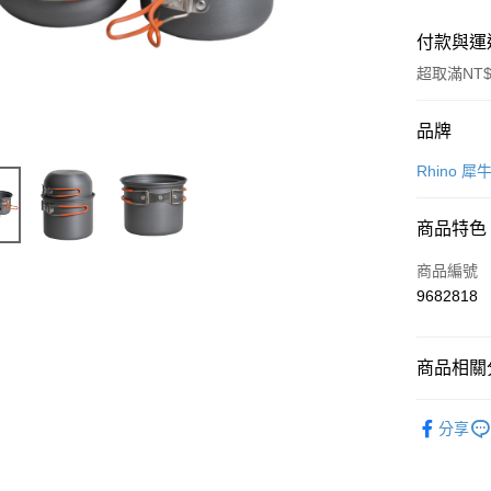
付款與運
超取滿NT$
付款方式
品牌
信用卡一
Rhino 犀
信用卡分
商品特色
3 期 
商品編號
合作金
超商取貨
9682818
華南商
LINE Pay
上海商
國泰世
商品相關分
Apple Pay
臺灣中
匯豐（
ATM付款
戶外廚房
聯邦商
分享
元大商
玉山商
運送方式
台新國