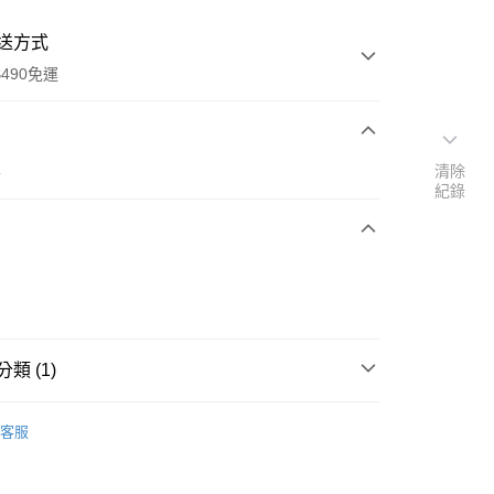
送方式
490免運
次付款
清除
牛
紀錄
期付款
0 利率 每期
NT$360
21家銀行
庫商業銀行
第一商業銀行
付款
業銀行
彰化商業銀行
業儲蓄銀行
台北富邦商業銀行
華商業銀行
兆豐國際商業銀行
類 (1)
小企業銀行
台中商業銀行
台灣）商業銀行
華泰商業銀行
鍋具
業銀行
遠東國際商業銀行
客服
業銀行
永豐商業銀行
業銀行
星展（台灣）商業銀行
際商業銀行
中國信託商業銀行