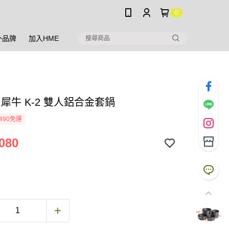
0
外品牌
加入HME
O 犀牛 K-2 雙人鋁合金套鍋
490免運
080