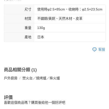
宅配
尺寸
使用時φ2.5×85cm、收納時：φ2.5×23.5cm
每筆NT$80，滿NT$490(含以上)免運費
材質
不鏽鋼/黃銅、天然木材、皮革
離島宅配
重量
130g
每筆NT$80，滿NT$490(含以上)免運費
產地
日本
付款後門市自取
免運費
客服
商品相關分類 (1)
戶外廚房
焚火台／燒烤爐／柴火爐
評價
喜歡這個商品嗎？購買後給他一個好評吧