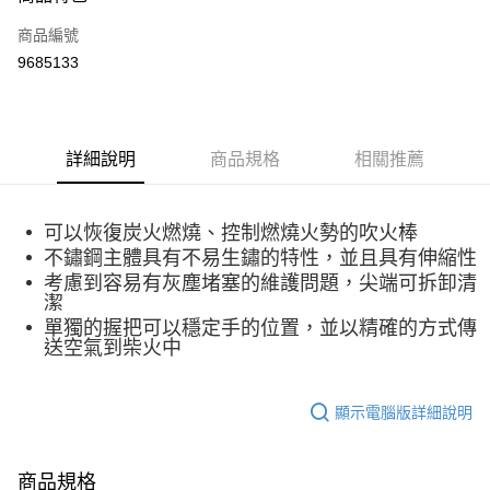
合作金庫商業銀行
第一商業銀行
超商取貨付款
商品編號
華南商業銀行
彰化商業銀行
9685133
LINE Pay
上海商業儲蓄銀行
台北富邦商業銀行
國泰世華商業銀行
兆豐國際商業銀行
Apple Pay
臺灣中小企業銀行
台中商業銀行
匯豐（台灣）商業銀行
華泰商業銀行
ATM付款
詳細說明
商品規格
相關推薦
聯邦商業銀行
遠東國際商業銀行
元大商業銀行
永豐商業銀行
運送方式
玉山商業銀行
星展（台灣）商業銀行
可以恢復炭火燃燒、控制燃燒火勢的吹火棒
台新國際商業銀行
中國信託商業銀行
全家取貨付款
台灣樂天信用卡公司
不鏽鋼主體具有不易生鏽的特性，並且具有伸縮性
每筆NT$60，滿NT$490(含以上)免運費
考慮到容易有灰塵堵塞的維護問題，尖端可拆卸清
潔
付款後全家取貨
單獨的握把可以穩定手的位置，並以精確的方式傳
每筆NT$60，滿NT$490(含以上)免運費
送空氣到柴火中
7-11取貨付款
顯示電腦版詳細說明
每筆NT$60，滿NT$490(含以上)免運費
付款後7-11取貨
商品規格
每筆NT$60，滿NT$490(含以上)免運費