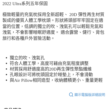
每筆NT$60，滿NT$490(含以上)免運費
2022 Ultra系列五年保固
宅配
極致輕量的充氣枕採用全新超輕、 20D 彈性再生材質
每筆NT$80，滿NT$490(含以上)免運費
製成的優質人體工學枕頭。形狀將頭部牢牢固定在適
當的位置，低調的獨立的吹、洩氣孔可以輕鬆充氣和
離島宅配
洩氣，不會影響睡眠舒適度。 適合露營、健行、背包
每筆NT$80，滿NT$490(含以上)免運費
旅行和各種戶外冒險活動。
付款後門市自取
免運費
獨立的吹、洩氣孔
符合人體工學，高度可藉由充氣程度調整
材質採用舒適度高的20D再生彈性聚酯纖維
孔眼設計可將枕頭固定於睡墊上，不會滑動
與Air Pillow相同造型，收納體積更小、重量更輕
顯示電腦版詳細說明