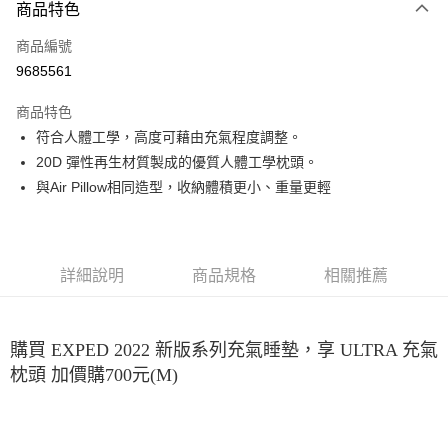
3 期 0 利率 每期
NT$300
21家銀行
商品特色
合作金庫商業銀行
第一商業銀行
超商取貨付款
商品編號
華南商業銀行
彰化商業銀行
9685561
LINE Pay
上海商業儲蓄銀行
台北富邦商業銀行
國泰世華商業銀行
兆豐國際商業銀行
商品特色
Apple Pay
臺灣中小企業銀行
台中商業銀行
符合人體工學，高度可藉由充氣程度調整。
匯豐（台灣）商業銀行
華泰商業銀行
ATM付款
20D 彈性再生材質製成的優質人體工學枕頭。
聯邦商業銀行
遠東國際商業銀行
元大商業銀行
永豐商業銀行
與Air Pillow相同造型，收納體積更小、重量更輕
運送方式
玉山商業銀行
星展（台灣）商業銀行
台新國際商業銀行
中國信託商業銀行
全家取貨付款
台灣樂天信用卡公司
每筆NT$60，滿NT$490(含以上)免運費
詳細說明
商品規格
相關推薦
付款後全家取貨
每筆NT$60，滿NT$490(含以上)免運費
購買 EXPED 2022 新版系列充氣睡墊，享 ULTRA 充氣
7-11取貨付款
枕頭 加價購700元(M)
每筆NT$60，滿NT$490(含以上)免運費
付款後7-11取貨