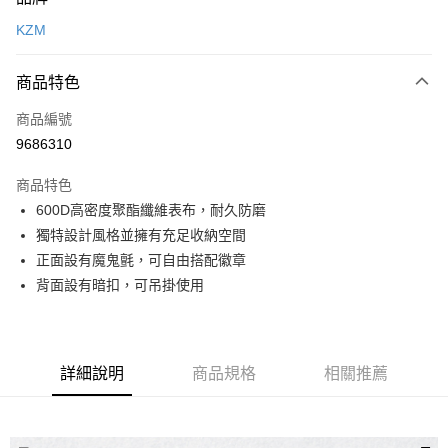
信用卡一次付款
KZM
信用卡分期付款
3 期 0 利率 每期
NT$166
21家銀行
商品特色
合作金庫商業銀行
第一商業銀行
超商取貨付款
商品編號
華南商業銀行
彰化商業銀行
9686310
LINE Pay
上海商業儲蓄銀行
台北富邦商業銀行
國泰世華商業銀行
兆豐國際商業銀行
商品特色
Apple Pay
臺灣中小企業銀行
台中商業銀行
600D高密度聚酯纖維表布，耐久防磨
匯豐（台灣）商業銀行
華泰商業銀行
ATM付款
獨特設計風格並擁有充足收納空間
聯邦商業銀行
遠東國際商業銀行
元大商業銀行
永豐商業銀行
正面設有魔鬼氈，可自由搭配徽章
運送方式
玉山商業銀行
星展（台灣）商業銀行
背面設有暗扣，可吊掛使用
台新國際商業銀行
中國信託商業銀行
全家取貨付款
台灣樂天信用卡公司
每筆NT$60，滿NT$490(含以上)免運費
付款後全家取貨
詳細說明
商品規格
相關推薦
每筆NT$60，滿NT$490(含以上)免運費
7-11取貨付款