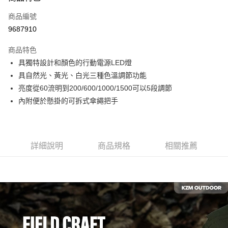
合作金庫商業銀行
第一商業銀行
超商取貨付款
商品編號
華南商業銀行
彰化商業銀行
9687910
LINE Pay
上海商業儲蓄銀行
台北富邦商業銀行
國泰世華商業銀行
兆豐國際商業銀行
商品特色
Apple Pay
臺灣中小企業銀行
台中商業銀行
具獨特設計和顏色的行動電源LED燈
匯豐（台灣）商業銀行
華泰商業銀行
ATM付款
具自然光、黃光、白光三種色溫調節功能
聯邦商業銀行
遠東國際商業銀行
元大商業銀行
永豐商業銀行
亮度從60流明到200/600/1000/1500可以5段調節
運送方式
玉山商業銀行
星展（台灣）商業銀行
內附便於懸掛的可拆式傘繩把手
台新國際商業銀行
中國信託商業銀行
全家取貨付款
台灣樂天信用卡公司
每筆NT$60，滿NT$490(含以上)免運費
付款後全家取貨
詳細說明
商品規格
相關推薦
每筆NT$60，滿NT$490(含以上)免運費
7-11取貨付款
每筆NT$60，滿NT$490(含以上)免運費
付款後7-11取貨
每筆NT$60，滿NT$490(含以上)免運費