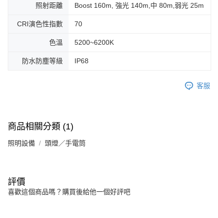
照射距離
Boost 160m, 強光 140m,中 80m,弱光 25m
CRI演色性指數
70
色溫
5200~6200K
防水防塵等級
IP68
客服
商品相關分類 (1)
照明設備
頭燈／手電筒
評價
喜歡這個商品嗎？購買後給他一個好評吧