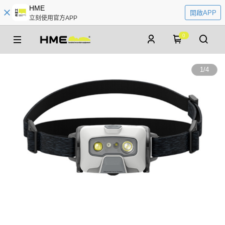
HME
開啟APP
立刻使用官方APP
0
1
/
4