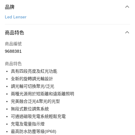
付款方式
品牌
信用卡一次付款
Led Lenser
信用卡分期付款
3 期 0 利率 每期
NT$830
21家銀行
商品特色
合作金庫商業銀行
第一商業銀行
超商取貨付款
商品編號
華南商業銀行
彰化商業銀行
9688381
LINE Pay
上海商業儲蓄銀行
台北富邦商業銀行
國泰世華商業銀行
兆豐國際商業銀行
商品特色
Apple Pay
臺灣中小企業銀行
台中商業銀行
具有四段亮度及紅光功能
匯豐（台灣）商業銀行
華泰商業銀行
ATM付款
全新的旋轉調光輪設計
聯邦商業銀行
遠東國際商業銀行
元大商業銀行
永豐商業銀行
調光輪可切換聚光/泛光
運送方式
玉山商業銀行
星展（台灣）商業銀行
兩種光源用於短距離和遠距離照明
台新國際商業銀行
中國信託商業銀行
全家取貨付款
完美融合泛光&聚光的光型
台灣樂天信用卡公司
無段式數位調焦系統
每筆NT$60，滿NT$490(含以上)免運費
可通過磁吸充電系統輕鬆充電
付款後全家取貨
充電及電量指示燈
每筆NT$60，滿NT$490(含以上)免運費
最高防水防塵等級(IP68)