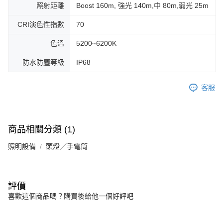
照射距離
Boost 160m, 強光 140m,中 80m,弱光 25m
CRI演色性指數
70
色溫
5200~6200K
防水防塵等級
IP68
客服
商品相關分類 (1)
照明設備
頭燈／手電筒
評價
喜歡這個商品嗎？購買後給他一個好評吧