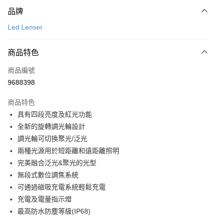
付款方式
品牌
信用卡一次付款
Led Lenser
信用卡分期付款
3 期 0 利率 每期
NT$830
21家銀行
商品特色
合作金庫商業銀行
第一商業銀行
超商取貨付款
商品編號
華南商業銀行
彰化商業銀行
9688398
LINE Pay
上海商業儲蓄銀行
台北富邦商業銀行
國泰世華商業銀行
兆豐國際商業銀行
商品特色
Apple Pay
臺灣中小企業銀行
台中商業銀行
具有四段亮度及紅光功能
匯豐（台灣）商業銀行
華泰商業銀行
ATM付款
全新的旋轉調光輪設計
聯邦商業銀行
遠東國際商業銀行
元大商業銀行
永豐商業銀行
調光輪可切換聚光/泛光
運送方式
玉山商業銀行
星展（台灣）商業銀行
兩種光源用於短距離和遠距離照明
台新國際商業銀行
中國信託商業銀行
全家取貨付款
完美融合泛光&聚光的光型
台灣樂天信用卡公司
無段式數位調焦系統
每筆NT$60，滿NT$490(含以上)免運費
可通過磁吸充電系統輕鬆充電
付款後全家取貨
充電及電量指示燈
每筆NT$60，滿NT$490(含以上)免運費
最高防水防塵等級(IP68)