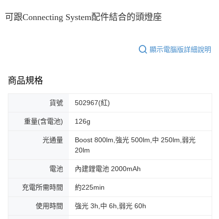
可跟Connecting System配件結合的頭燈座
顯示電腦版詳細說明
商品規格
貨號
502967(紅)
重量(含電池)
126g
光通量
Boost 800lm,強光 500lm,中 250lm,弱光
20lm
電池
內建鋰電池 2000mAh
充電所需時間
約225min
使用時間
強光 3h,中 6h,弱光 60h