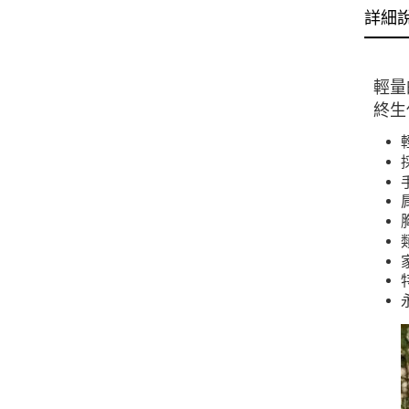
詳細
輕量
終生