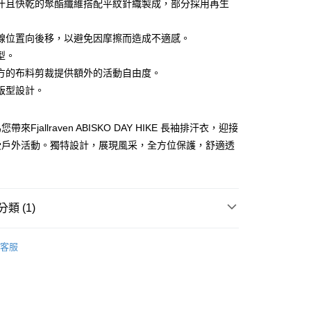
華商業銀行
兆豐國際商業銀行
汗且快乾的聚酯纖維搭配平紋針織製成，部分採用再生
小企業銀行
台中商業銀行
台灣）商業銀行
華泰商業銀行
線位置向後移，以避免因摩擦而造成不適感。
業銀行
遠東國際商業銀行
型。
業銀行
永豐商業銀行
方的布料剪裁提供額外的活動自由度。
業銀行
星展（台灣）商業銀行
際商業銀行
中國信託商業銀行
版型設計。
天信用卡公司
付款
0，滿NT$490(含以上)免運費
來Fjallraven ABISKO DAY HIKE 長袖排汗衣，迎接
受戶外活動。獨特設計，展現風采，全方位保護，舒適透
家取貨
0，滿NT$490(含以上)免運費
付款
類 (1)
0，滿NT$490(含以上)免運費
服飾
女｜排汗長袖上衣
1取貨
客服
0，滿NT$490(含以上)免運費
0，滿NT$490(含以上)免運費