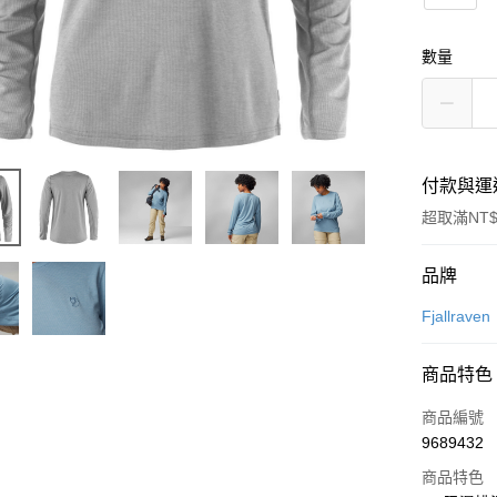
數量
付款與運
超取滿NT$
付款方式
品牌
信用卡一
Fjallraven
信用卡分
商品特色
3 期 
商品編號
合作金
超商取貨
9689432
華南商
LINE Pay
上海商
商品特色