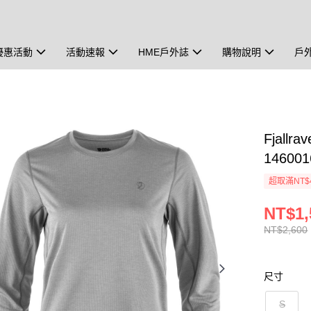
優惠活動
活動速報
HME戶外誌
購物說明
戶
Fjall
14600
超取滿NT$
NT$1,
NT$2,600
尺寸
S