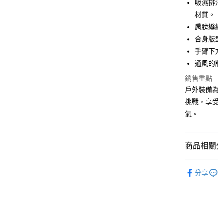
國泰世
吸濕排
Apple Pay
臺灣中
材質。
匯豐（
ATM付款
肩膀縫
聯邦商
合身版
元大商
手臂下
玉山商
運送方式
台新國
通風的
台灣樂
全家取貨
銷售重點
每筆NT$6
戶外裝備為您帶
挑戰，享
付款後全
氣。
每筆NT$6
7-11取貨
商品相關分
每筆NT$6
戶外機能
付款後7-1
分享
每筆NT$6
宅配
每筆NT$8