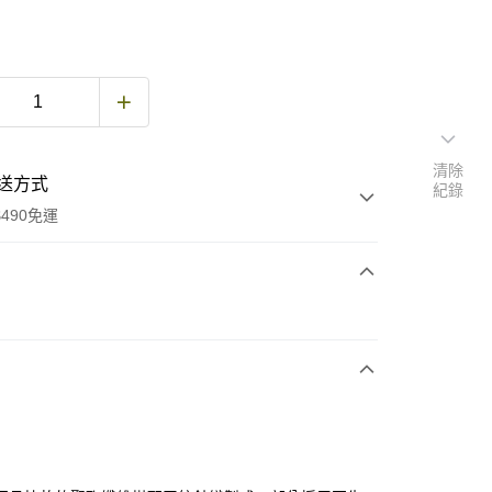
清除
送方式
紀錄
490免運
次付款
期付款
0 利率 每期
NT$520
21家銀行
庫商業銀行
第一商業銀行
付款
業銀行
彰化商業銀行
業儲蓄銀行
台北富邦商業銀行