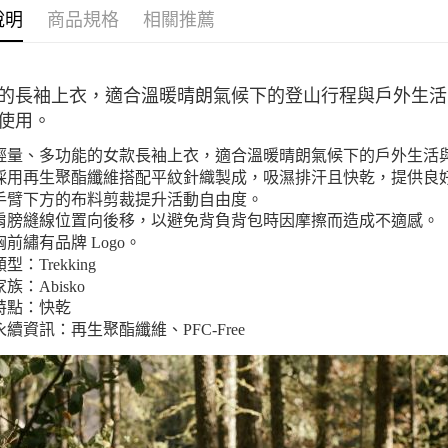
說明
商品規格
相關推薦
離島宅配
每筆NT$8
付款後門
的長袖上衣，適合溫暖晴朗氣候下的登山行程與戶外生活。製
使用。
免運費
輕量、多功能的女款長袖上衣，適合溫暖晴朗氣候下的戶外生活
採用再生聚酯纖維搭配平紋針織製成，吸濕排汗且快乾，提供良
手臂下方的布料剪裁提升活動自由度。
肩膀縫線位置向後移，以避免背負背包時因摩擦而造成不適感。
胸前繡有品牌 Logo。
類型：Trekking
家族：Abisko
特點：快乾
永續資訊：再生聚酯纖維、PFC-Free