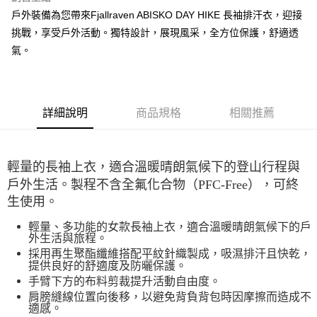
每筆NT$60，滿NT$490(含以上)免運費
戶外裝備為您帶來Fjallraven ABISKO DAY HIKE 長袖排汗衣，迎接
挑戰，享受戶外活動。獨特設計，展現風采，全方位保護，舒適透
7-11取貨付款
氣。
每筆NT$60，滿NT$490(含以上)免運費
付款後7-11取貨
每筆NT$60，滿NT$490(含以上)免運費
詳細說明
商品規格
相關推薦
宅配
每筆NT$80，滿NT$490(含以上)免運費
輕量的長袖上衣，適合溫暖晴朗氣候下的登山行程與
離島宅配
戶外生活。製程不含全氟化合物（PFC-Free），可終
每筆NT$80，滿NT$490(含以上)免運費
生使用。
付款後門市自取
輕量、多功能的女款長袖上衣，適合溫暖晴朗氣候下的戶
外生活與旅程。
免運費
採用再生聚酯纖維搭配平紋針織製成，吸濕排汗且快乾，
提供良好的舒適度及防曬保護。
手臂下方的布料剪裁提升活動自由度。
肩膀縫線位置向後移，以避免背負背包時因摩擦而造成不
適感。