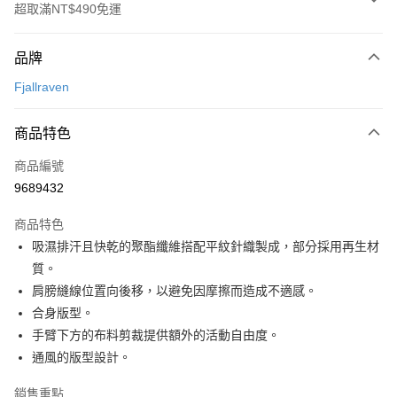
超取滿NT$490免運
付款方式
品牌
信用卡一次付款
Fjallraven
信用卡分期付款
3 期 0 利率 每期
NT$520
21家銀行
商品特色
合作金庫商業銀行
第一商業銀行
超商取貨付款
商品編號
華南商業銀行
彰化商業銀行
9689432
LINE Pay
上海商業儲蓄銀行
台北富邦商業銀行
國泰世華商業銀行
兆豐國際商業銀行
商品特色
Apple Pay
臺灣中小企業銀行
台中商業銀行
吸濕排汗且快乾的聚酯纖維搭配平紋針織製成，部分採用再生材
匯豐（台灣）商業銀行
華泰商業銀行
ATM付款
質。
聯邦商業銀行
遠東國際商業銀行
元大商業銀行
永豐商業銀行
肩膀縫線位置向後移，以避免因摩擦而造成不適感。
運送方式
玉山商業銀行
星展（台灣）商業銀行
合身版型。
台新國際商業銀行
中國信託商業銀行
全家取貨付款
手臂下方的布料剪裁提供額外的活動自由度。
台灣樂天信用卡公司
通風的版型設計。
每筆NT$60，滿NT$490(含以上)免運費
付款後全家取貨
銷售重點