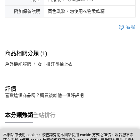
附加保養說明
同色洗滌，勿使用衣物柔軟精
客服
商品相關分類 (1)
戶外機能服飾
女｜排汗長袖上衣
評價
喜歡這個商品嗎？購買後給他一個好評吧
本分類熱銷
全站排行
本網站中使用 cookie，欲查詢有關本網站使用 cookie 方式之詳情，及若您不希
熱門標籤