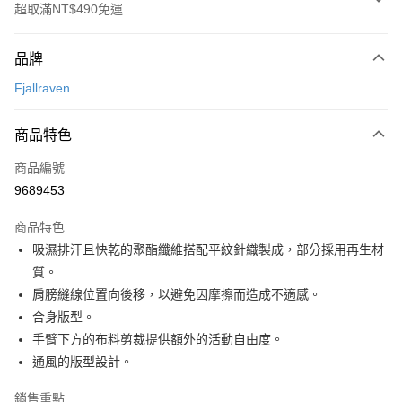
超取滿NT$490免運
付款方式
品牌
信用卡一次付款
Fjallraven
信用卡分期付款
3 期 0 利率 每期
NT$520
21家銀行
商品特色
合作金庫商業銀行
第一商業銀行
超商取貨付款
商品編號
華南商業銀行
彰化商業銀行
9689453
LINE Pay
上海商業儲蓄銀行
台北富邦商業銀行
國泰世華商業銀行
兆豐國際商業銀行
商品特色
Apple Pay
臺灣中小企業銀行
台中商業銀行
吸濕排汗且快乾的聚酯纖維搭配平紋針織製成，部分採用再生材
匯豐（台灣）商業銀行
華泰商業銀行
ATM付款
質。
聯邦商業銀行
遠東國際商業銀行
元大商業銀行
永豐商業銀行
肩膀縫線位置向後移，以避免因摩擦而造成不適感。
運送方式
玉山商業銀行
星展（台灣）商業銀行
合身版型。
台新國際商業銀行
中國信託商業銀行
全家取貨付款
手臂下方的布料剪裁提供額外的活動自由度。
台灣樂天信用卡公司
通風的版型設計。
每筆NT$60，滿NT$490(含以上)免運費
付款後全家取貨
銷售重點