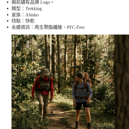
胸前繡有品牌 Logo。
類型：Trekking
家族：Abisko
特點：快乾
永續資訊：再生聚酯纖維、PFC-Free