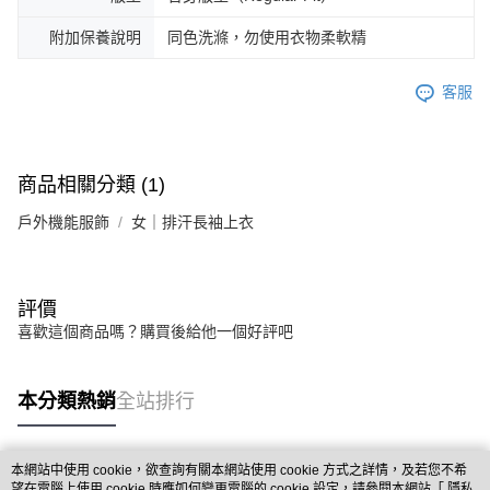
附加保養說明
同色洗滌，勿使用衣物柔軟精
客服
商品相關分類 (1)
戶外機能服飾
女｜排汗長袖上衣
評價
喜歡這個商品嗎？購買後給他一個好評吧
本分類熱銷
全站排行
本網站中使用 cookie，欲查詢有關本網站使用 cookie 方式之詳情，及若您不希
熱門標籤
望在電腦上使用 cookie 時應如何變更電腦的 cookie 設定，請參閱本網站「
隱私