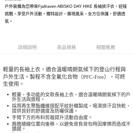
每筆NT$60，滿NT$490(含以上)免運費
戶外裝備為您帶來Fjallraven ABISKO DAY HIKE 長袖排汗衣，迎接
挑戰，享受戶外活動。獨特設計，展現風采，全方位保護，舒適透
7-11取貨付款
氣。
每筆NT$60，滿NT$490(含以上)免運費
付款後7-11取貨
每筆NT$60，滿NT$490(含以上)免運費
詳細說明
商品規格
相關推薦
宅配
每筆NT$80，滿NT$490(含以上)免運費
輕量的長袖上衣，適合溫暖晴朗氣候下的登山行程與
離島宅配
戶外生活。製程不含全氟化合物（PFC-Free），可終
每筆NT$80，滿NT$490(含以上)免運費
生使用。
付款後門市自取
輕量、多功能的女款長袖上衣，適合溫暖晴朗氣候下的戶
外生活與旅程。
免運費
採用再生聚酯纖維搭配平紋針織製成，吸濕排汗且快乾，
提供良好的舒適度及防曬保護。
手臂下方的布料剪裁提升活動自由度。
肩膀縫線位置向後移，以避免背負背包時因摩擦而造成不
適感。