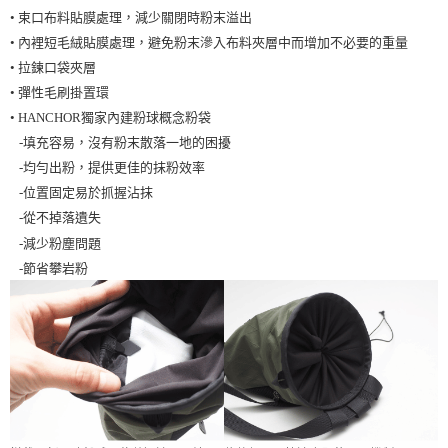
• 束口布料貼膜處理，減少關閉時粉末溢出
• 內裡短毛絨貼膜處理，避免粉末滲入布料夾層中而增加不必要的重量
• 拉鍊口袋夾層
• 彈性毛刷掛置環
• HANCHOR獨家內建粉球概念粉袋
-填充容易，沒有粉末散落一地的困擾
-均勻出粉，提供更佳的抹粉效率
-位置固定易於抓握沾抹
-從不掉落遺失
-減少粉塵問題
-節省攀岩粉