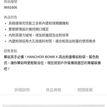
超商取貨付款
商品編號
華南商業銀行
彰化商業銀行
9691606
LINE Pay
上海商業儲蓄銀行
台北富邦商業銀行
國泰世華商業銀行
兆豐國際商業銀行
商品特色
Apple Pay
臺灣中小企業銀行
台中商業銀行
具極速填充性能之全新內建粉球開闔機制
匯豐（台灣）商業銀行
華泰商業銀行
ATM付款
雙塑膠環設計維持開口穩定
聯邦商業銀行
遠東國際商業銀行
元大商業銀行
永豐商業銀行
內附高彈力絨球，增加抓握感及出粉效率
運送方式
玉山商業銀行
星展（台灣）商業銀行
內建粉球採用大孔隙面料材質，適合較高出粉量的使用需求
台新國際商業銀行
中國信託商業銀行
全家取貨付款
台灣樂天信用卡公司
銷售重點
每筆NT$60，滿NT$490(含以上)免運費
攀岩高手必備！HANCHOR BOMB X 高出粉量攀岩粉袋，藍色款
付款後全家取貨
式，讓你攀岩時更輕鬆自在，現在就到戶外裝備挑選您的專屬裝備
每筆NT$60，滿NT$490(含以上)免運費
吧！
7-11取貨付款
每筆NT$60，滿NT$490(含以上)免運費
詳細說明
商品規格
相關推薦
付款後7-11取貨
每筆NT$60，滿NT$490(含以上)免運費