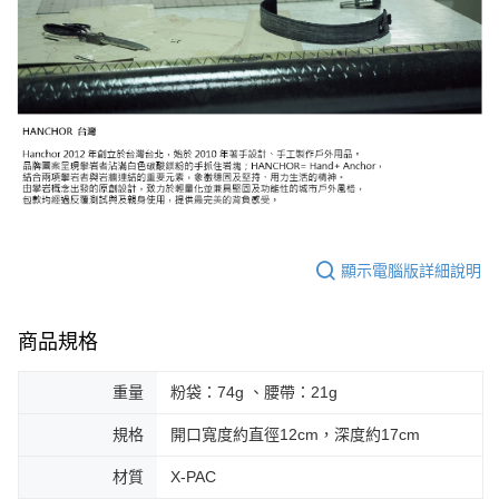
顯示電腦版詳細說明
商品規格
重量
粉袋：74g 、腰帶：21g
規格
開口寬度約直徑12cm，深度約17cm
材質
X-PAC