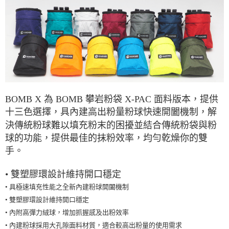
宅配
每筆NT$80，滿NT$490(含以上)免運費
離島宅配
每筆NT$80，滿NT$490(含以上)免運費
付款後門市自取
免運費
BOMB X 為 BOMB 攀岩粉袋 X-PAC 面料版本，提供
十三色選擇，具內建高出粉量粉球快速開闔機制，解
決傳統粉球難以填充粉末的困擾並結合傳統粉袋與粉
球的功能，提供最佳的抹粉效率，均勻乾燥你的雙
手。
• 雙塑膠環設計維持開口穩定
•
具極速填充性能之全新內建粉球開闔機制
• 雙塑膠環設計維持開口穩定
• 內附高彈力絨球，增加抓握感及出粉效率
• 內建粉球採用大孔隙面料材質，適合較高出粉量的使用需求