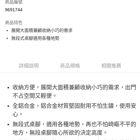
LINE Pay
商品編號
華南商業銀行
彰化商業銀行
9691744
Apple Pay
上海商業儲蓄銀行
台北富邦商業銀行
國泰世華商業銀行
兆豐國際商業銀行
商品特色
ATM付款
臺灣中小企業銀行
台中商業銀行
展開大面積兼顧收納小巧的需求
匯豐（台灣）商業銀行
華泰商業銀行
無段式桌腳適用各種地勢
聯邦商業銀行
遠東國際商業銀行
運送方式
元大商業銀行
永豐商業銀行
宅配
玉山商業銀行
星展（台灣）商業銀行
每筆NT$80，滿NT$490(含以上)免運費
台新國際商業銀行
中國信託商業銀行
台灣樂天信用卡公司
詳細說明
商品規格
相關推薦
離島宅配
每筆NT$80，滿NT$490(含以上)免運費
收納方便，展開大面積兼顧收納小巧的需求，出門
付款後門市自取
不占空間又輕便。
免運費
全鋁合金，鋁合金材質堅固耐用不怕生鏽，使用安
心。
無段式桌腳，適用各種地勢，再也不怕崎嶇不平的
地方，無段桌腳隨心所欲的決定高度。