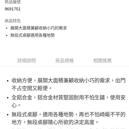
LINE Pay
商品編號
華南商業銀行
彰化商業銀行
9691751
Apple Pay
上海商業儲蓄銀行
台北富邦商業銀行
國泰世華商業銀行
兆豐國際商業銀行
商品特色
ATM付款
臺灣中小企業銀行
台中商業銀行
展開大面積兼顧收納小巧的需求
匯豐（台灣）商業銀行
華泰商業銀行
無段式桌腳適用各種地勢
聯邦商業銀行
遠東國際商業銀行
運送方式
元大商業銀行
永豐商業銀行
宅配
玉山商業銀行
星展（台灣）商業銀行
每筆NT$80，滿NT$490(含以上)免運費
台新國際商業銀行
中國信託商業銀行
台灣樂天信用卡公司
詳細說明
商品規格
相關推薦
離島宅配
每筆NT$80，滿NT$490(含以上)免運費
收納方便，展開大面積兼顧收納小巧的需求，出門
付款後門市自取
不占空間又輕便。
免運費
全鋁合金，鋁合金材質堅固耐用不怕生鏽，使用安
心。
無段式桌腳，適用各種地勢，再也不怕崎嶇不平的
地方，無段桌腳隨心所欲的決定高度。