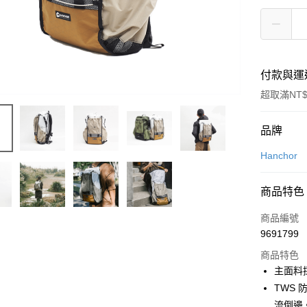
付款與運
超取滿NT$
付款方式
品牌
信用卡一
Hanchor
信用卡分
商品特色
3 期 
商品編號
合作金
超商取貨
9691799
華南商
LINE Pay
上海商
商品特色
國泰世
主面料採
Apple Pay
臺灣中
TWS
匯豐（
ATM付款
流倒邊