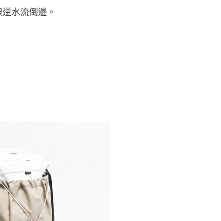
線逆水流倒邊。
市自取