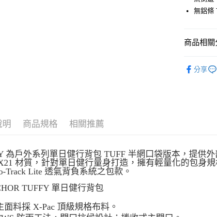
聯邦商
無鋁條 T
元大商
玉山商
運送方式
台新國
商品相關分
台灣樂
全家取貨
每筆NT$6
戶外背包
分享
付款後全
每筆NT$6
7-11取貨
每筆NT$6
說明
商品規格
相關推薦
付款後7-1
FY 為戶外系列單日健行背包 TUFF 半網口袋版本，提
每筆NT$6
c VX21 材質，針對單日健行量身打造，擁有輕量化的包
o-Track Lite 透氣背負系統之包款。
宅配
每筆NT$8
CHOR TUFFY 單日健行背包
離島宅配
主面料採 X-Pac 頂級規格布料。
每筆NT$8