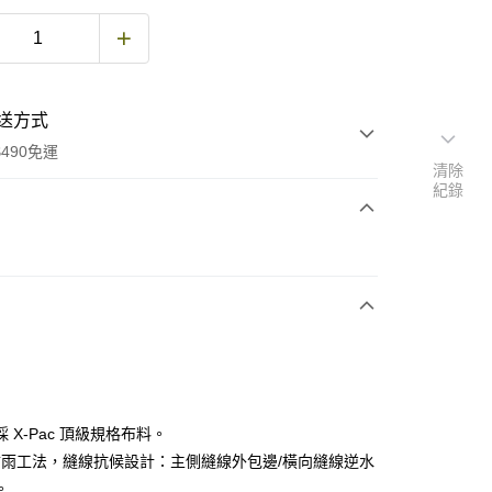
送方式
490免運
清除
紀錄
次付款
期付款
0 利率 每期
NT$1,763
21家銀行
庫商業銀行
第一商業銀行
付款
業銀行
彰化商業銀行
業儲蓄銀行
台北富邦商業銀行
華商業銀行
兆豐國際商業銀行
 X-Pac 頂級規格布料。
小企業銀行
台中商業銀行
 防雨工法，縫線抗候設計：主側縫線外包邊/橫向縫線逆水
台灣）商業銀行
華泰商業銀行
。