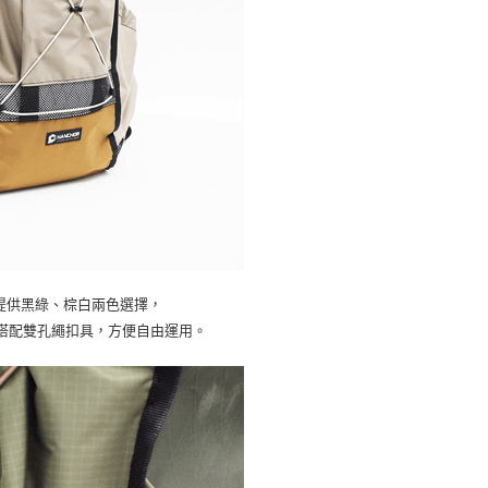
本，提供黑綠、棕白兩色選擇，
搭配雙孔繩扣具，方便自由運用。