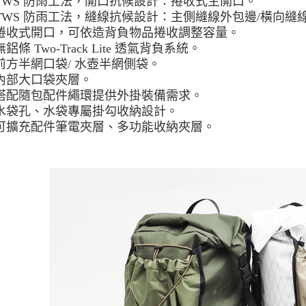
TWS 防雨工法，開口抗候設計：捲收式主開口。
TWS 防雨工法，縫線抗候設計：主側縫線外包邊/橫向縫
付款後門
捲收式開口，可依造背負物品捲收調整容量。
免運費
無鋁條 Two-Track Lite 透氣背負系統。
前方半網口袋/ 水壺半網側袋。
內部大口袋夾層。
搭配隨包配件繩環提供外掛裝備需求。
水袋孔、水袋專屬掛勾收納設計。
可擴充配件筆電夾層、多功能收納夾層。