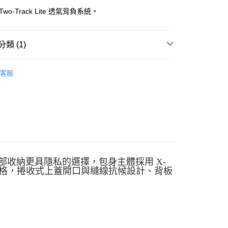
業銀行
遠東國際商業銀行
wo-Track Lite 透氣背負系統。
業銀行
永豐商業銀行
業銀行
星展（台灣）商業銀行
際商業銀行
中國信託商業銀行
類 (1)
天信用卡公司
付款
0，滿NT$490(含以上)免運費
背包 | 30L以下
客服
家取貨
0，滿NT$490(含以上)免運費
付款
0，滿NT$490(含以上)免運費
1取貨
供外部收納更具隱私的選擇，包身主體採用 X-
0，滿NT$490(含以上)免運費
身規格，捲收式上蓋開口與縫線抗候設計、背板
0，滿NT$490(含以上)免運費
0，滿NT$490(含以上)免運費