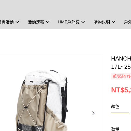
優惠活動
活動速報
HME戶外誌
購物說明
戶
HANC
17L~25
超取滿NT$
NT$5,
顏色
數量