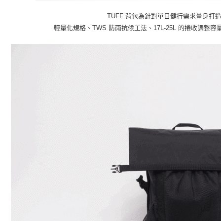
TUFF 背包為針對單日健行需求量身打
輕量化規格、TWS 防雨抗候工法、17L-25L 的捲收調