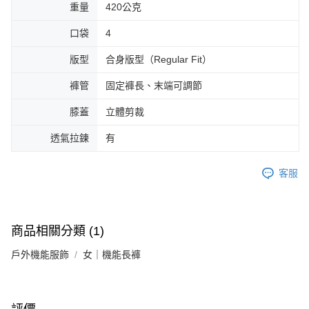
重量
420公克
口袋
4
版型
合身版型（Regular Fit）
褲管
固定褲長、末端可調節
膝蓋
立體剪裁
透氣拉鍊
有
客服
商品相關分類 (1)
戶外機能服飾
女｜機能長褲