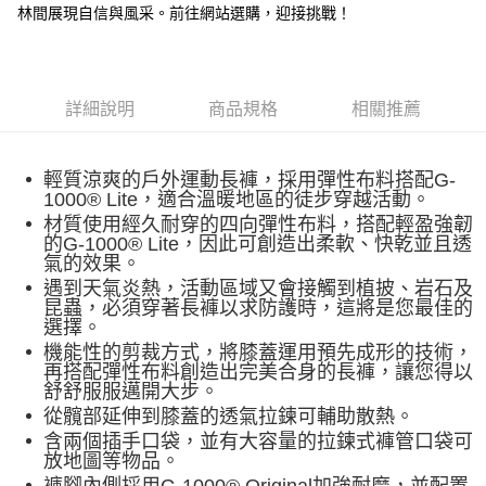
每筆NT$60，滿NT$490(含以上)免運費
林間展現自信與風采。前往網站選購，迎接挑戰！
付款後7-11取貨
每筆NT$60，滿NT$490(含以上)免運費
詳細說明
商品規格
相關推薦
宅配
每筆NT$80，滿NT$490(含以上)免運費
輕質涼爽的戶外運動長褲，採用彈性布料搭配G-
離島宅配
1000® Lite，適合溫暖地區的徒步穿越活動。
每筆NT$80，滿NT$490(含以上)免運費
材質使用經久耐穿的四向彈性布料，搭配輕盈強韌
的G-1000® Lite，因此可創造出柔軟、快乾並且透
付款後門市自取
氣的效果。
免運費
遇到天氣炎熱，活動區域又會接觸到植披、岩石及
昆蟲，必須穿著長褲以求防護時，這將是您最佳的
選擇。
機能性的剪裁方式，將膝蓋運用預先成形的技術，
再搭配彈性布料創造出完美合身的長褲，讓您得以
舒舒服服邁開大步。
從髖部延伸到膝蓋的透氣拉鍊可輔助散熱。
含兩個插手口袋，並有大容量的拉鍊式褲管口袋可
放地圖等物品。