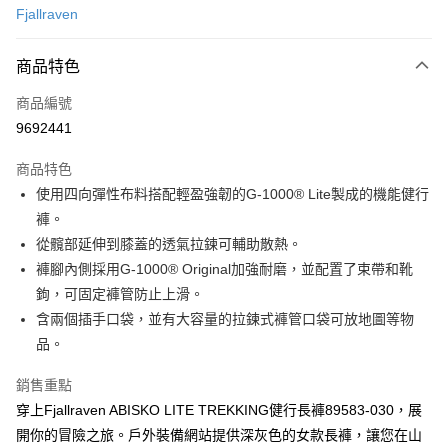
Fjallraven
信用卡分期付款
3 期 0 利率 每期
NT$1,800
21家銀行
商品特色
合作金庫商業銀行
第一商業銀行
超商取貨付款
商品編號
華南商業銀行
彰化商業銀行
9692441
LINE Pay
上海商業儲蓄銀行
台北富邦商業銀行
國泰世華商業銀行
兆豐國際商業銀行
商品特色
Apple Pay
臺灣中小企業銀行
台中商業銀行
使用四向彈性布料搭配輕盈強韌的G-1000® Lite製成的機能健行
匯豐（台灣）商業銀行
華泰商業銀行
ATM付款
褲。
聯邦商業銀行
遠東國際商業銀行
元大商業銀行
永豐商業銀行
從髖部延伸到膝蓋的透氣拉鍊可輔助散熱。
運送方式
玉山商業銀行
星展（台灣）商業銀行
褲腳內側採用G-1000® Original加強耐磨，並配置了束帶和靴
台新國際商業銀行
中國信託商業銀行
全家取貨付款
鉤，可固定褲管防止上滑。
台灣樂天信用卡公司
含兩個插手口袋，並有大容量的拉鍊式褲管口袋可放地圖等物
每筆NT$60，滿NT$490(含以上)免運費
品。
付款後全家取貨
每筆NT$60，滿NT$490(含以上)免運費
銷售重點
穿上Fjallraven ABISKO LITE TREKKING健行長褲89583-030，展
7-11取貨付款
開你的冒險之旅。戶外裝備網站提供深灰色的女款長褲，讓您在山