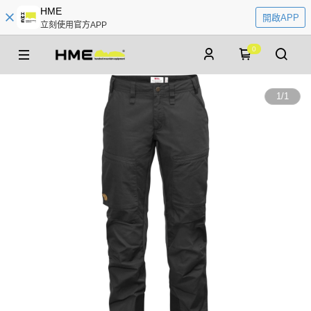
HME
開啟APP
立刻使用官方APP
0
1
/
1