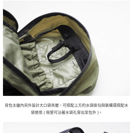
背包主艙內另外設計大口袋夾層，可搭配上方的水袋掛勾與裝備環搭配水
袋使用 ( 吸管可沿著水袋孔穿出至包外 )。