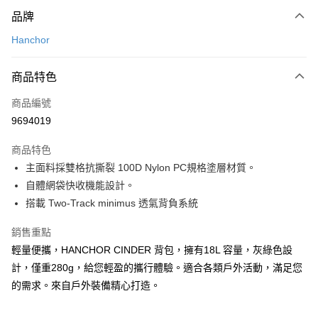
付款方式
品牌
信用卡一次付款
Hanchor
信用卡分期付款
3 期 0 利率 每期
NT$896
21家銀行
商品特色
合作金庫商業銀行
第一商業銀行
超商取貨付款
商品編號
華南商業銀行
彰化商業銀行
9694019
LINE Pay
上海商業儲蓄銀行
台北富邦商業銀行
國泰世華商業銀行
兆豐國際商業銀行
商品特色
Apple Pay
臺灣中小企業銀行
台中商業銀行
主面料採雙格抗撕裂 100D Nylon PC規格塗層材質。
匯豐（台灣）商業銀行
華泰商業銀行
ATM付款
自體網袋快收機能設計。
聯邦商業銀行
遠東國際商業銀行
元大商業銀行
永豐商業銀行
搭載 Two-Track minimus 透氣背負系統
運送方式
玉山商業銀行
星展（台灣）商業銀行
台新國際商業銀行
中國信託商業銀行
銷售重點
全家取貨付款
台灣樂天信用卡公司
輕量便攜，HANCHOR CINDER 背包，擁有18L 容量，灰綠色設
每筆NT$60，滿NT$490(含以上)免運費
計，僅重280g，給您輕盈的攜行體驗。適合各類戶外活動，滿足您
付款後全家取貨
的需求。來自戶外裝備精心打造。
每筆NT$60，滿NT$490(含以上)免運費