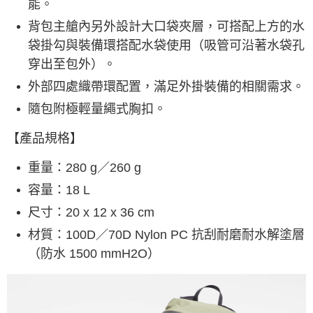
能。
背包主艙內另外設計大口袋夾層，可搭配上方的水
袋掛勾與裝備環搭配水袋使用（吸管可沿著水袋孔
穿出至包外）。
外部四處織帶環配置，滿足外掛裝備的相關需求。
隨包附極輕量繩式胸扣。
【產品規格】
重量：280 g／260 g
容量：18 L
尺寸：20 x 12 x 36 cm
材質：100D／70D Nylon PC 抗刮耐磨耐水解塗層
（防水 1500 mmH2O）