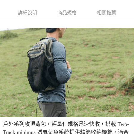
7-11取貨付款
每筆NT$60，滿NT$490(含以上)免運費
詳細說明
商品規格
相關推薦
付款後7-11取貨
每筆NT$60，滿NT$490(含以上)免運費
宅配
每筆NT$80，滿NT$490(含以上)免運費
離島宅配
每筆NT$80，滿NT$490(含以上)免運費
付款後門市自取
免運費
順豐貨運海外配送(運費買家自付，順豐交貨並收取運費)
查看運費
戶外系列攻頂背包，輕量化規格迅速快收，搭載 Two-
Track minimus 透氣背負系統提供精簡收納機能，適合