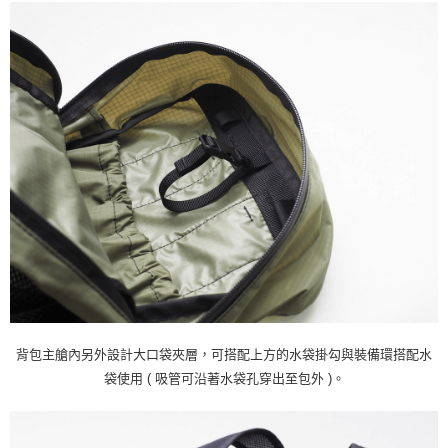
背包主艙內另外設計大口袋夾層，可搭配上方的水袋掛勾與裝備環搭配水
袋使用 ( 吸管可沿著水袋孔穿出至包外 )。