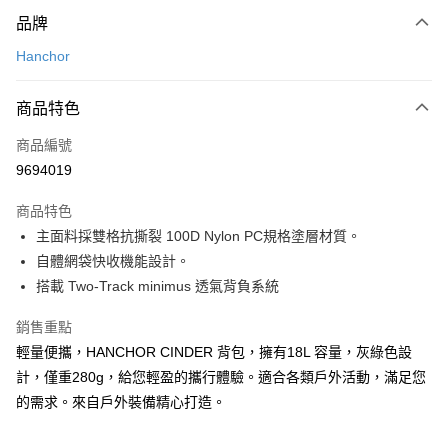
付款方式
品牌
信用卡一次付款
Hanchor
信用卡分期付款
3 期 0 利率 每期
NT$896
21家銀行
商品特色
合作金庫商業銀行
第一商業銀行
超商取貨付款
商品編號
華南商業銀行
彰化商業銀行
9694019
LINE Pay
上海商業儲蓄銀行
台北富邦商業銀行
國泰世華商業銀行
兆豐國際商業銀行
商品特色
Apple Pay
臺灣中小企業銀行
台中商業銀行
主面料採雙格抗撕裂 100D Nylon PC規格塗層材質。
匯豐（台灣）商業銀行
華泰商業銀行
ATM付款
自體網袋快收機能設計。
聯邦商業銀行
遠東國際商業銀行
元大商業銀行
永豐商業銀行
搭載 Two-Track minimus 透氣背負系統
運送方式
玉山商業銀行
星展（台灣）商業銀行
台新國際商業銀行
中國信託商業銀行
銷售重點
全家取貨付款
台灣樂天信用卡公司
輕量便攜，HANCHOR CINDER 背包，擁有18L 容量，灰綠色設
每筆NT$60，滿NT$490(含以上)免運費
計，僅重280g，給您輕盈的攜行體驗。適合各類戶外活動，滿足您
付款後全家取貨
的需求。來自戶外裝備精心打造。
每筆NT$60，滿NT$490(含以上)免運費