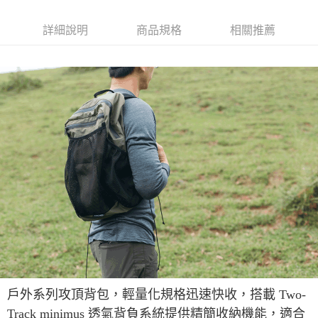
7-11取貨付款
每筆NT$60，滿NT$490(含以上)免運費
詳細說明
商品規格
相關推薦
付款後7-11取貨
每筆NT$60，滿NT$490(含以上)免運費
宅配
每筆NT$80，滿NT$490(含以上)免運費
離島宅配
每筆NT$80，滿NT$490(含以上)免運費
付款後門市自取
免運費
順豐貨運海外配送(運費買家自付，順豐交貨並收取運費)
查看運費
戶外系列攻頂背包，輕量化規格迅速快收，搭載 Two-
Track minimus 透氣背負系統提供精簡收納機能，適合