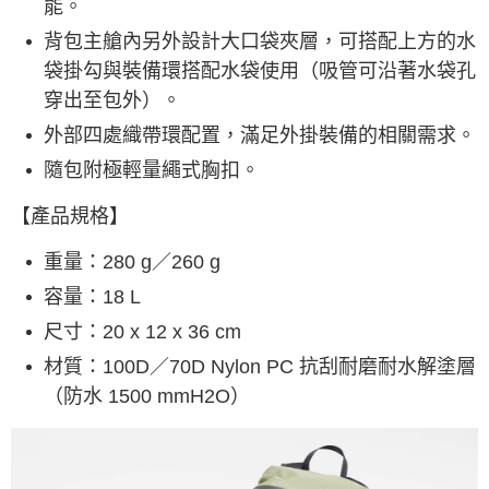
能。
背包主艙內另外設計大口袋夾層，可搭配上方的水
袋掛勾與裝備環搭配水袋使用（吸管可沿著水袋孔
穿出至包外）。
外部四處織帶環配置，滿足外掛裝備的相關需求。
隨包附極輕量繩式胸扣。
【產品規格】
重量：280 g／260 g
容量：18 L
尺寸：20 x 12 x 36 cm
材質：100D／70D Nylon PC 抗刮耐磨耐水解塗層
（防水 1500 mmH2O）