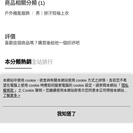
商品相關分類 (1)
戶外機能服飾
男｜排汗短袖上衣
評價
喜歡這個商品嗎？購買後給他一個好評吧
本分類熱銷
全站排行
本網站中使用 cookie，欲查詢有關本網站使用 cookie 方式之詳情，及若您不希
熱門標籤
望在電腦上使用 cookie 時應如何變更電腦的 cookie 設定，請參閱本網站「
隱私
權條款
」之 Cookie 聲明。您繼續使用本網站即表示您同意本公司得按本網站使
用條款之 Cookie 聲明使用 cookie。
了解更多 >
我知道了