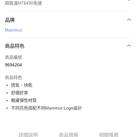
超取滿NT$490免運
付款方式
品牌
信用卡一次付款
Mammut
信用卡分期付款
3 期 0 利率 每期
NT$848
21家銀行
商品特色
合作金庫商業銀行
第一商業銀行
超商取貨付款
商品編號
華南商業銀行
彰化商業銀行
9694204
LINE Pay
上海商業儲蓄銀行
台北富邦商業銀行
國泰世華商業銀行
兆豐國際商業銀行
商品特色
Apple Pay
臺灣中小企業銀行
台中商業銀行
透氣、快乾
匯豐（台灣）商業銀行
華泰商業銀行
ATM付款
舒適好穿
聯邦商業銀行
遠東國際商業銀行
元大商業銀行
永豐商業銀行
親膚彈性材質
運送方式
玉山商業銀行
星展（台灣）商業銀行
不同花色搭配不同Mammut Logo設計
台新國際商業銀行
中國信託商業銀行
全家取貨付款
台灣樂天信用卡公司
每筆NT$60，滿NT$490(含以上)免運費
付款後全家取貨
詳細說明
商品規格
相關推薦