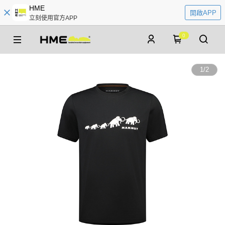
HME
開啟APP
立刻使用官方APP
0
1
/
2