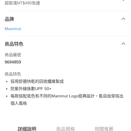
超取滿NT$490免運
付款方式
品牌
信用卡一次付款
Mammut
信用卡分期付款
3 期 0 利率 每期
NT$785
21家銀行
商品特色
合作金庫商業銀行
第一商業銀行
超商取貨付款
商品編號
華南商業銀行
彰化商業銀行
9694859
LINE Pay
上海商業儲蓄銀行
台北富邦商業銀行
國泰世華商業銀行
兆豐國際商業銀行
商品特色
Apple Pay
臺灣中小企業銀行
台中商業銀行
採用舒適快乾的回收纖維製成
匯豐（台灣）商業銀行
華泰商業銀行
ATM付款
防紫外線係數UPF 50+
聯邦商業銀行
遠東國際商業銀行
元大商業銀行
永豐商業銀行
每款搭配底色有不同的Mammut Logo經典設計，能自由穿搭出
運送方式
玉山商業銀行
星展（台灣）商業銀行
個人風格
台新國際商業銀行
中國信託商業銀行
全家取貨付款
台灣樂天信用卡公司
每筆NT$60，滿NT$490(含以上)免運費
付款後全家取貨
詳細說明
商品規格
相關推薦