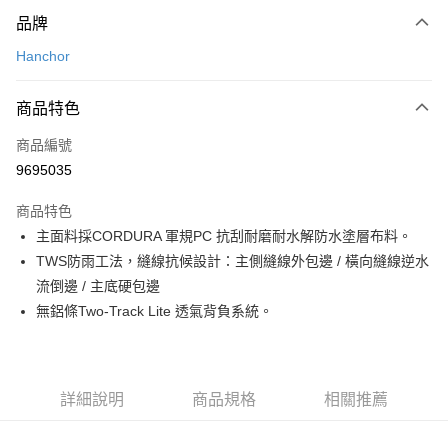
付款方式
品牌
信用卡一次付款
Hanchor
信用卡分期付款
3 期 0 利率 每期
NT$1,430
21家銀行
商品特色
合作金庫商業銀行
第一商業銀行
LINE Pay
商品編號
華南商業銀行
彰化商業銀行
9695035
Apple Pay
上海商業儲蓄銀行
台北富邦商業銀行
國泰世華商業銀行
兆豐國際商業銀行
商品特色
ATM付款
臺灣中小企業銀行
台中商業銀行
主面料採CORDURA 軍規PC 抗刮耐磨耐水解防水塗層布料。
匯豐（台灣）商業銀行
華泰商業銀行
TWS防雨工法，縫線抗候設計：主側縫線外包邊 / 橫向縫線逆水
聯邦商業銀行
遠東國際商業銀行
運送方式
元大商業銀行
永豐商業銀行
流倒邊 / 主底硬包邊
宅配
玉山商業銀行
星展（台灣）商業銀行
無鋁條Two-Track Lite 透氣背負系統。
每筆NT$80，滿NT$490(含以上)免運費
台新國際商業銀行
中國信託商業銀行
台灣樂天信用卡公司
離島宅配
每筆NT$80，滿NT$490(含以上)免運費
詳細說明
商品規格
相關推薦
付款後門市自取