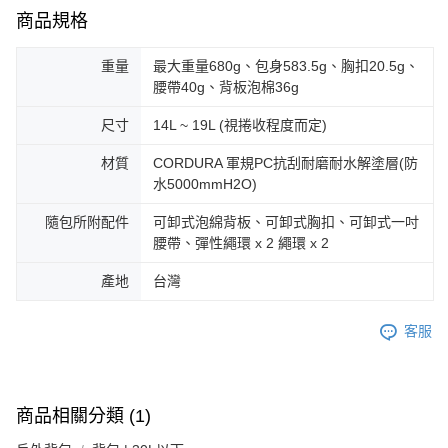
商品規格
重量
最大重量680g、包身583.5g、胸扣20.5g、
腰帶40g、背板泡棉36g
尺寸
14L ~ 19L (視捲收程度而定)
材質
CORDURA 軍規PC抗刮耐磨耐水解塗層(防
水5000mmH2O)
隨包所附配件
可卸式泡綿背板、可卸式胸扣、可卸式一吋
腰帶、彈性繩環 x 2 繩環 x 2
產地
台灣
客服
商品相關分類 (1)