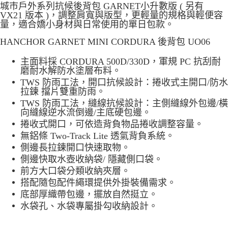
免運費
城市戶外系列抗候後背包 GARNET小升數版 ( 另有
VX21 版本 )，調整肩寬與版型，更輕量的規格與輕便容
量，適合嬌小身材與日常使用的單日包款。
HANCHOR GARNET MINI CORDURA 後背包 UO06
主面料採 CORDURA 500D/330D，軍規 PC 抗刮耐
磨耐水解防水塗層布料。
TWS 防雨工法，開口抗候設計：捲收式主開口/防水
拉鍊 擋片雙重防雨。
TWS 防雨工法，縫線抗候設計：主側縫線外包邊/橫
向縫線逆水流倒邊/主底硬包邊。
捲收式開口，可依造背負物品捲收調整容量。
無鋁條 Two-Track Lite 透氣背負系統。
側邊長拉鍊開口快速取物。
側邊快取水壺收納袋/ 隱藏側口袋。
前方大口袋分類收納夾層。
搭配隨包配件繩環提供外掛裝備需求。
底部厚織帶包邊，擺放自然挺立。
水袋孔、水袋專屬掛勾收納設計。