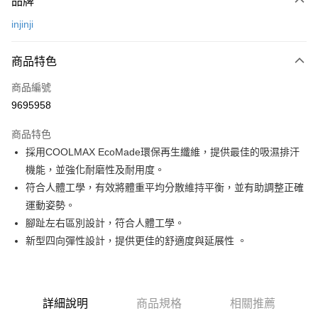
品牌
信用卡一次付款
injinji
信用卡分期付款
3 期 0 利率 每期
NT$147
21家銀行
商品特色
合作金庫商業銀行
第一商業銀行
超商取貨付款
商品編號
華南商業銀行
彰化商業銀行
9695958
LINE Pay
上海商業儲蓄銀行
台北富邦商業銀行
國泰世華商業銀行
兆豐國際商業銀行
商品特色
Apple Pay
臺灣中小企業銀行
台中商業銀行
採用COOLMAX EcoMade環保再生纖維，提供最佳的吸濕排汗
匯豐（台灣）商業銀行
華泰商業銀行
ATM付款
機能，並強化耐磨性及耐用度。
聯邦商業銀行
遠東國際商業銀行
元大商業銀行
永豐商業銀行
符合人體工學，有效將體重平均分散維持平衡，並有助調整正確
運送方式
玉山商業銀行
星展（台灣）商業銀行
運動姿勢。
台新國際商業銀行
中國信託商業銀行
全家取貨付款
腳趾左右區別設計，符合人體工學。
台灣樂天信用卡公司
新型四向彈性設計，提供更佳的舒適度與延展性 。
每筆NT$60，滿NT$490(含以上)免運費
付款後全家取貨
每筆NT$60，滿NT$490(含以上)免運費
詳細說明
商品規格
相關推薦
7-11取貨付款