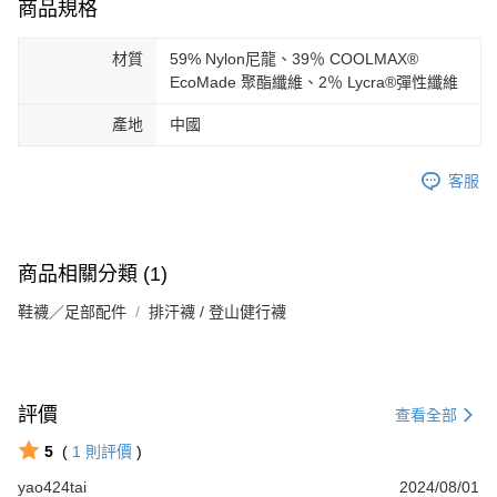
商品規格
材質
59% Nylon尼龍、39％ COOLMAX®
EcoMade 聚酯纖維、2％ Lycra®彈性纖維
產地
中國
客服
商品相關分類 (1)
鞋襪／足部配件
排汗襪 / 登山健行襪
評價
查看全部
5
(
1
則評價
)
yao424tai
2024/08/01