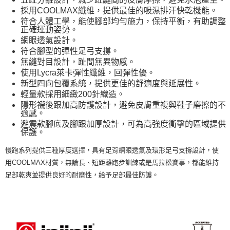
採用COOLMAX纖維，提供最佳的吸濕排汗快乾機能。
符合人體工學，能使腳部均勻施力，保持平衡，有助調整
正確運動姿勢。
網眼透氣設計。
符合腳型的彈性足弓支撐。
無縫對目設計，趾間無異物感。
使用Lycra萊卡彈性纖維，回彈性優。
新型四向包覆系統，提供更佳的舒適度與延展性。
輕量款採用細緻200針織造。
隱形襪後跟加高防護設計，避免皮膚重複與鞋子磨擦的不
適感。
避震款腳底及腳跟加厚設計，可為高強度衝擊的區域提供
保護。
慢跑系列提供三種厚度選擇，具有足背網眼透氣及環形足弓支撐設計，使
用COOLMAX材質，無論長、短距離跑步訓練或是馬拉松賽事，都能維持
足部乾爽並提供良好的耐磨性，給予足部最佳防護。