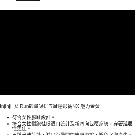
每筆NT$60，滿NT$490(含以上)免運費
付款後7-11取貨
每筆NT$60，滿NT$490(含以上)免運費
宅配
每筆NT$80，滿NT$490(含以上)免運費
離島宅配
每筆NT$80，滿NT$490(含以上)免運費
付款後門市自取
免運費
injinji 女 Run輕量吸排五趾隱形襪NX 魅力金黃
符合女性腳趾設計。
符合女性慢跑鞋低襪口設計及新四向包覆系統，穿著延展
性更佳。
五趾分離設計，減少趾縫間的皮膚摩擦，避免水泡產生。